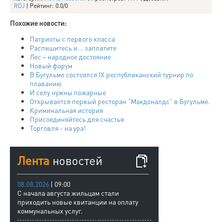
RDJ
|
Рейтинг
:
0.0
/
0
Похожие новости:
Патриоты с первого класса
Распишитесь и... заплатите
Лес – народное достояние
Новый форум
В Бугульме состоялся IX республиканский турнир по
плаванию
И селу нужны пожарные
Открывается первый ресторан “Макдоналдс” в Бугульме.
Криминальная история
Присоединяйтесь для счастья
Торговля - на ура!
Лента
новостей
08.08.2026
| 09:00
С начала августа жильцам стали
приходить новые квитанции на оплату
коммунальных услуг.