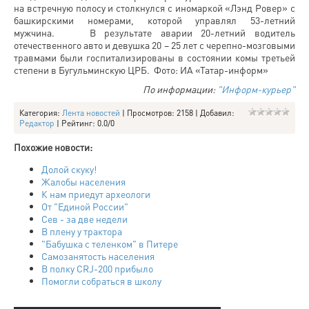
на встречную полосу и столкнулся с иномаркой «Лэнд Ровер» с
башкирскими номерами, которой управлял 53-летний
мужчина. В результате аварии 20-летний водитель
отечественного авто и девушка 20 – 25 лет с черепно-мозговыми
травмами были госпитализированы в состоянии комы третьей
степени в Бугульминскую ЦРБ. Фото: ИА «Татар-информ»
По информации:
"Информ-курьер"
Категория
:
Лента новостей
|
Просмотров
: 2158 |
Добавил
:
Редактор
|
Рейтинг
:
0.0
/
0
Похожие новости:
Долой скуку!
Жалобы населения
К нам приедут археологи
От "Единой России"
Сев - за две недели
В плену у трактора
"Бабушка с теленком" в Питере
Самозанятость населения
В полку CRJ-200 прибыло
Помогли собраться в школу