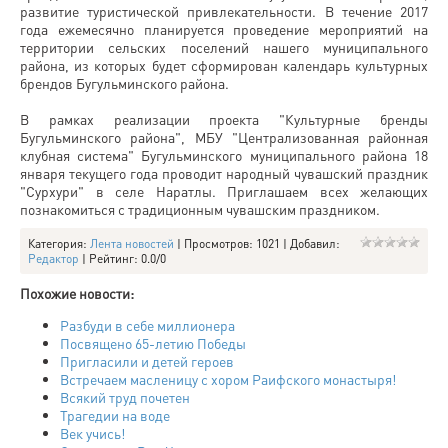
развитие туристической привлекательности. В течение 2017
года ежемесячно планируется проведение мероприятий на
территории сельских поселений нашего муниципального
района, из которых будет сформирован календарь культурных
брендов Бугульминского района.
В рамках реализации проекта "Культурные бренды
Бугульминского района", МБУ "Централизованная районная
клубная система" Бугульминского муниципального района 18
января текущего года проводит народный чувашский праздник
"Сурхури" в селе Наратлы. Приглашаем всех желающих
познакомиться с традиционным чувашским праздником.
Категория
:
Лента новостей
|
Просмотров
: 1021 |
Добавил
:
Редактор
|
Рейтинг
:
0.0
/
0
Похожие новости:
Разбуди в себе миллионера
Посвящено 65-летию Победы
Пригласили и детей героев
Встречаем масленицу с хором Раифского монастыря!
Всякий труд почетен
Трагедии на воде
Век учись!