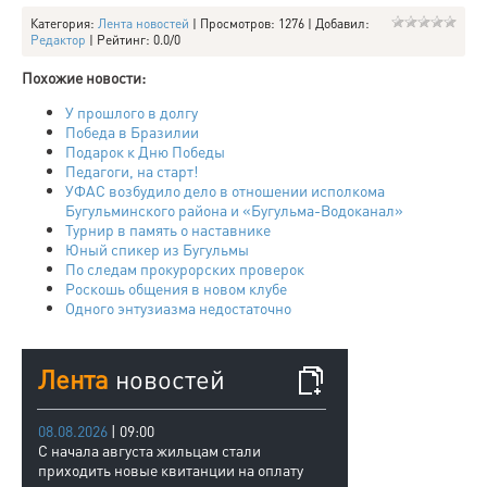
Категория
:
Лента новостей
|
Просмотров
: 1276 |
Добавил
:
Редактор
|
Рейтинг
:
0.0
/
0
Похожие новости:
У прошлого в долгу
Победа в Бразилии
Подарок к Дню Победы
Педагоги, на старт!
УФАС возбудило дело в отношении исполкома
Бугульминского района и «Бугульма-Водоканал»
Турнир в память о наставнике
Юный спикер из Бугульмы
По следам прокурорских проверок
Роскошь общения в новом клубе
Одного энтузиазма недостаточно
Лента
новостей
08.08.2026
| 09:00
С начала августа жильцам стали
приходить новые квитанции на оплату