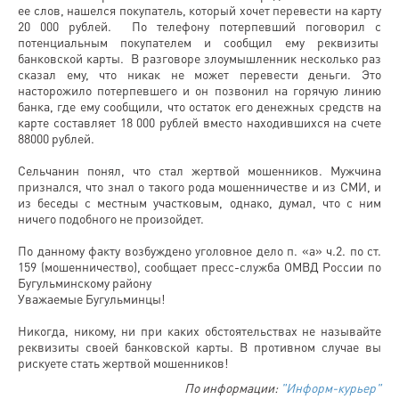
ее слов, нашелся покупатель, который хочет перевести на карту
20 000 рублей. По телефону потерпевший поговорил с
потенциальным покупателем и сообщил ему реквизиты
банковской карты. В разговоре злоумышленник несколько раз
сказал ему, что никак не может перевести деньги. Это
насторожило потерпевшего и он позвонил на горячую линию
банка, где ему сообщили, что остаток его денежных средств на
карте составляет 18 000 рублей вместо находившихся на счете
88000 рублей.
Сельчанин понял, что стал жертвой мошенников. Мужчина
признался, что знал о такого рода мошенничестве и из СМИ, и
из беседы с местным участковым, однако, думал, что с ним
ничего подобного не произойдет.
По данному факту возбуждено уголовное дело п. «а» ч.2. по ст.
159 (мошенничество), сообщает пресс-служба ОМВД России по
Бугульминскому району
Уважаемые Бугульминцы!
Никогда, никому, ни при каких обстоятельствах не называйте
реквизиты своей банковской карты. В противном случае вы
рискуете стать жертвой мошенников!
По информации:
"Информ-курьер"