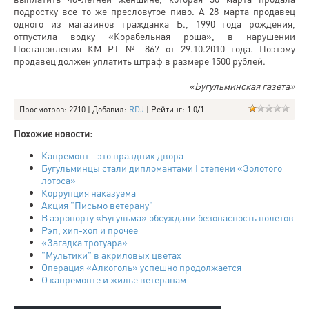
подростку все то же пресловутое пиво. А 28 марта продавец
одного из магазинов гражданка Б., 1990 года рождения,
отпустила водку «Корабельная роща», в нарушении
Постановления КМ РТ № 867 от 29.10.2010 года. Поэтому
продавец должен уплатить штраф в размере 1500 рублей.
«Бугульминская газета»
Просмотров
: 2710 |
Добавил
:
RDJ
|
Рейтинг
:
1.0
/
1
Похожие новости:
Капремонт - это праздник двора
Бугульминцы стали дипломантами I степени «Золотого
лотоса»
Коррупция наказуема
Акция "Письмо ветерану"
В аэропорту «Бугульма» обсуждали безопасность полетов
Рэп, хип-хоп и прочее
«Загадка тротуара»
"Мультики" в акриловых цветах
Операция «Алкоголь» успешно продолжается
О капремонте и жилье ветеранам