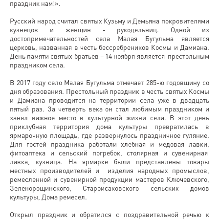
праздник нам!».
Русский народ считал святых Кузьму и Демьяна покровителями
кузнецов и женщин - рукодельниц. Одной из
достопримечательностей села Малая Бугульма является
церковь, названная в честь бессребреников Космы и Дамиана.
День памяти святых братьев – 14 ноября является престольным
праздником села.
В 2017 году село Малая Бугульма отмечает 285-ю годовщину со
дня образования. Престольный праздник в честь святых Космы
и Дамиана проводится на территории села уже в двадцать
пятый раз. За четверть века он стал любимым праздником и
занял важное место в культурной жизни села. В этот день
приклубная территория дома культуры превратилась в
ярмарочную площадь, где развернулось праздничное гуляние.
Для гостей праздника работали хлебная и медовая лавки,
фитоаптека и сельский погребок, столярная и сувенирная
лавка, кузница. На ярмарке были представлены товары
местных производителей и изделия народных промыслов,
ремесленной и сувенирной продукции мастеров Ключевского,
Зеленорощинского, Староисаковского сельских домов
культуры, Дома ремесел.
Открыл праздник и обратился с поздравительной речью к