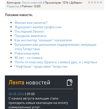
Категория
:
Лента новостей
|
Просмотров
: 1276 |
Добавил
:
Редактор
|
Рейтинг
:
0.0
/
0
Похожие новости:
Молоко или напиток?
Журналист меняет профессию
Последний Звонок
Праздник живописи
Как инспектор "улучшал" показатели
Бугульминские школьники поддерживают зимующих
птиц Татарстана
Ровесница века
80 лет – не помеха
Почти по классику. Брали и с живых душ, и с мертвых
"Нефтяник" представит Татарстан
Лента
новостей
08.08.2026
| 09:00
С начала августа жильцам стали
приходить новые квитанции на оплату
коммунальных услуг.