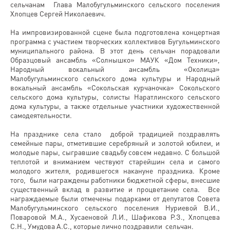
сельчанам Глава Малобугульминского сельского поселения
Хлопцев Сергей Николаевич.
На импровизированной сцене была подготовлена концертная
программа с участием творческих коллективов Бугульминского
муниципального района. В этот день сельчан порадовали
Образцовый ансамбль «Солнышко» МАУК «Дом Техники»,
Народный вокальный ансамбль «Околица»
Малобугульминского сельского дома культуры и Народный
вокальный ансамбль «Сокольская курчаночка» Сокольского
сельского дома культуры, солисты Наратлинского сельского
дома культуры, а также отдельные участники художественной
самодеятельности.
На празднике села стало доброй традицией поздравлять
семейные пары, отметившие серебряный и золотой юбилеи, и
молодые пары, сыгравшие свадьбу совсем недавно. С большой
теплотой и вниманием чествуют старейшин села и самого
молодого жителя, родившегося накануне праздника. Кроме
того, были награждены работники бюджетной сферы, внесшие
существенный вклад в развитие и процветание села. Все
награждаемые были отмечены подарками от депутатов Совета
Малобугульминского сельского поселения Нуриевой В.И.,
Поваровой М.А., Хусаеновой Л.И., Шафикова Р.З., Хлопцева
С.Н., Умудова А.С., которые лично поздравили сельчан.