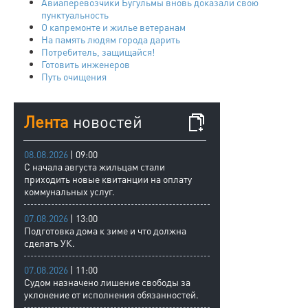
Авиаперевозчики Бугульмы вновь доказали свою
пунктуальность
О капремонте и жилье ветеранам
На память людям города дарить
Потребитель, защищайся!
Готовить инженеров
Путь очищения
Лента
новостей
08.08.2026
| 09:00
С начала августа жильцам стали
приходить новые квитанции на оплату
коммунальных услуг.
07.08.2026
| 13:00
Подготовка дома к зиме и что должна
сделать УК.
07.08.2026
| 11:00
Судом назначено лишение свободы за
уклонение от исполнения обязанностей.