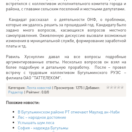
встретился с коллективом исполнительного комитета города и
района, с главами сельским поселений и местными депутатами.
Кандидат рассказал о деятельности ОНФ, о проблемах,
которые им удалось решить за прошедший год. Кандидату было
задано много вопросов, касающихся вопросов местного
самоуправления. Оживленную дискуссию вызвали возможные
изменения в муниципальной службе, формирование заработной
платы и тд.
Равиль Хуснуллин давал на все вопросы подробные
аргументированные ответы. Несколько вопросов он взял на
более подробную и детальную проработку. После – провел
встречу с трудовым коллективом Бугульминского РУЭС –
филиала ОАО "ТАТТЕЛЕКОМ".
Категория
:
Лента новостей
|
Просмотров
: 1275 |
Добавил
:
Редактор
|
Рейтинг
:
0.0
/
0
Похожие новости:
В Бугульминском районе РТ отмечают Маулид ан-Наби
Лес – народное достояние
Услышать шум леса
София - надежда Бугульмы