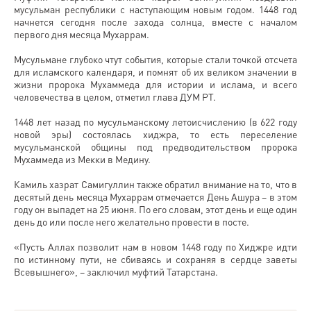
мусульман республики с наступающим новым годом. 1448 год
начнется сегодня после захода солнца, вместе с началом
первого дня месяца Мухаррам.
Мусульмане глубоко чтут события, которые стали точкой отсчета
для исламского календаря, и помнят об их великом значении в
жизни пророка Мухаммеда для истории и ислама, и всего
человечества в целом, отметил глава ДУМ РТ.
1448 лет назад по мусульманскому летоисчислению (в 622 году
новой эры) состоялась хиджра, то есть переселение
мусульманской общины под предводительством пророка
Мухаммеда из Мекки в Медину.
Камиль хазрат Самигуллин также обратил внимание на то, что в
десятый день месяца Мухаррам отмечается День Ашура – в этом
году он выпадет на 25 июня. По его словам, этот день и еще один
день до или после него желательно провести в посте.
«Пусть Аллах позволит нам в новом 1448 году по Хиджре идти
по истинному пути, не сбиваясь и сохраняя в сердце заветы
Всевышнего», – заключил муфтий Татарстана.