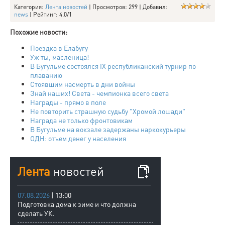
Категория
:
Лента новостей
|
Просмотров
: 299 |
Добавил
:
news
|
Рейтинг
:
4.0
/
1
Похожие новости:
Поездка в Елабугу
Уж ты, масленица!
В Бугульме состоялся IX республиканский турнир по
плаванию
Стоявшим насмерть в дни войны
Знай наших! Света - чемпионка всего света
Награды - прямо в поле
Не повторить страшную судьбу "Хромой лошади"
Награда не только фронтовикам
В Бугульме на вокзале задержаны наркокурьеры
ОДН: отъем денег у населения
Лента
новостей
07.08.2026
| 13:00
Подготовка дома к зиме и что должна
сделать УК.