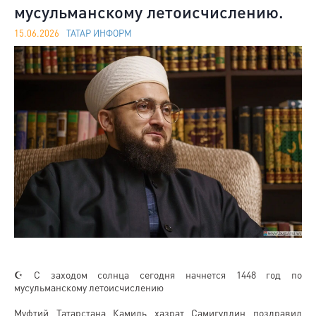
мусульманскому летоисчислению.
15.06.2026
ТАТАР ИНФОРМ
☪️ С заходом солнца сегодня начнется 1448 год по
мусульманскому летоисчислению
Муфтий Татарстана Камиль хазрат Самигуллин поздравил