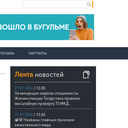
РЕКЛАМА
ПАРТНЕРЫ
Лента
новостей
27.07.2026
| 12:00
За минувшую неделю специалисты
Жилинспекции Татарстана провели
масштабную проверку 73 МКД.
19.07.2026
| 13:00
🍯🐻 Названы главные признаки
качественного меда.