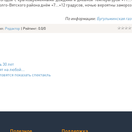
Волго-Вятского района днём +7...+12 градусов, ночью вероятны замороз
По информации:
Бугульминская газ
ил
:
Редактор
|
Рейтинг
:
0.0
/
0
 30 лет
т на любой...
овятся показать спектакль
Полезное
Поддержка