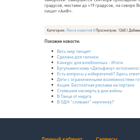
градусов, местами до +19 градусов, на севере 
пишет «АиФ».
Категория
:
Лента новостей
|
Просмотров
: 1260 |
Добав
Похожие новости:
Весь мир танцует
Сделано для галочки
Конкурс для влюбленных - Итоги
Бугульминскому «Дельфину» исполнилось
Есть вопросы у избирателей? Здесь ответя
Дети с ограниченными возможностями гот
Акция: Бесплатная реклама на портале
Стоявшим насмерть в дни войны
В Танце от недуга
В ОДН "сливают" неучтенку?
Личный кабинет
Сервисы