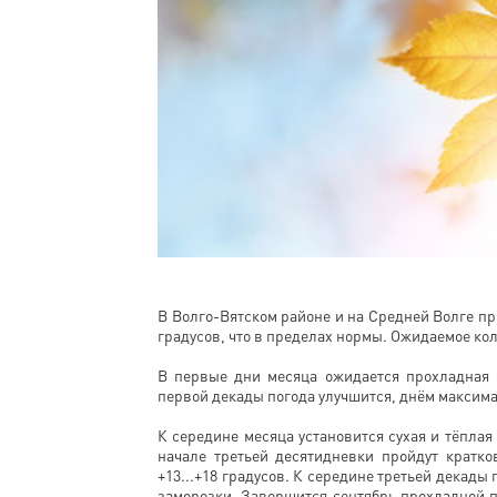
В Волго-Вятском районе и на Средней Волге пр
градусов, что в пределах нормы. Ожидаемое кол
В первые дни месяца ожидается прохладная и
первой декады погода улучшится, днём максимал
К середине месяца установится сухая и тёплая 
начале третьей десятидневки пройдут кратко
+13...+18 градусов. К середине третьей декады
заморозки. Завершится сентябрь прохладной п