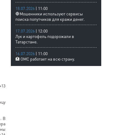
18.07.2026
| 11:00
🛑Мошенники используют сервисы
поиска попутчиков для кражи денег.
17.07.2026
| 12:00
Лук и картофель подорожали в
Татарстане.
16.07.2026
| 11:00
🏥 ОМС работает на всю страну.
+13
нцу
. В
ура
тны
+16