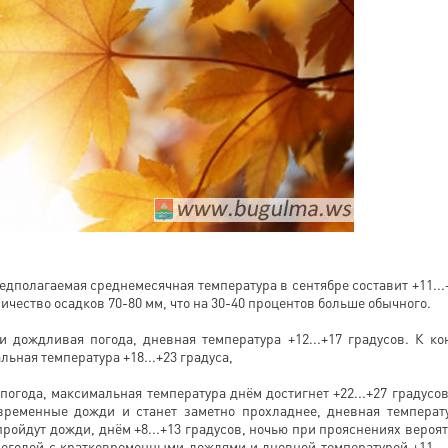
едполагаемая среднемесячная температура в сентябре составит +11...
ичество осадков 70-80 мм, что на 30-40 процентов больше обычного.
 дождливая погода, дневная температура +12...+17 градусов. К ко
ьная температура +18...+23 градуса,
погода, максимальная температура днём достигнет +22...+27 градусов
временные дожди и станет заметно прохладнее, дневная температ
 пройдут дожди, днём +8...+13 градусов, ночью при прояснениях вероя
огодой с кратковременными дождями и дневной температурой +11...