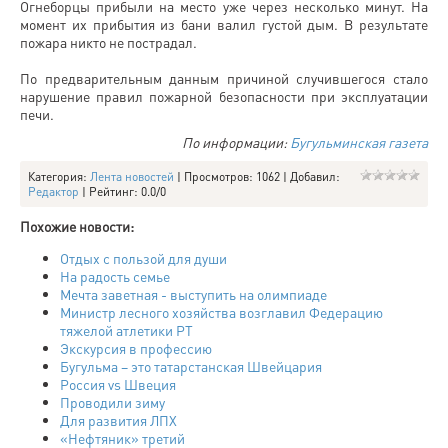
Огнеборцы прибыли на место уже через несколько минут. На
момент их прибытия из бани валил густой дым. В результате
пожара никто не пострадал.
По предварительным данным причиной случившегося стало
нарушение правил пожарной безопасности при эксплуатации
печи.
По информации:
Бугульминская газета
Категория
:
Лента новостей
|
Просмотров
: 1062 |
Добавил
:
Редактор
|
Рейтинг
:
0.0
/
0
Похожие новости:
Отдых с пользой для души
На радость семье
Мечта заветная - выступить на олимпиаде
Министр лесного хозяйства возглавил Федерацию
тяжелой атлетики РТ
Экскурсия в профессию
Бугульма – это татарстанская Швейцария
Россия vs Швеция
Проводили зиму
Для развития ЛПХ
«Нефтяник» третий