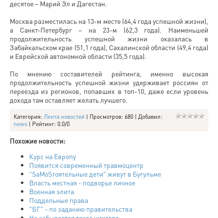
десятое – Марий Эл и Дагестан.
Москва разместилась на 13-м месте (64,4 года успешной жизни),
а Санкт-Петербург – на 23-м (62,3 года). Наименьшей
продолжительность успешной жизни оказалась в
Забайкальском крае (51,1 года), Сахалинской области (49,4 года)
и Еврейской автономной области (35,5 года).
По мнению составителей рейтинга, именно высокая
продолжительность успешной жизни удерживает россиян от
переезда из регионов, попавших в топ-10, даже если уровень
дохода там оставляет желать лучшего.
Категория
:
Лента новостей
|
Просмотров
: 680 |
Добавил
:
news
|
Рейтинг
:
0.0
/
0
Похожие новости:
Курс на Европу
Появится современный травмоцентр
"SаMоSтоятельные дети" живут в Бугульме
Власть местная - подворье личное
Военная элита
Поддельные права
"БГ" - по заданию правительства
Не забывается такое никогда