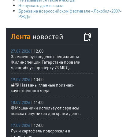
Не пускать дым в глаза
Бронза на всероссийском фестивале «Локобол-2009-
РЖД»
Лента
новостей
27.07.2026
| 12:00
За минувшую неделю специалисты
Жилинспекции Татарстана провели
масштабную проверку 73 МКД.
19.07.2026
| 13:00
🍯🐻 Названы главные признаки
качественного меда.
18.07.2026
| 11:00
🛑Мошенники используют сервисы
поиска попутчиков для кражи денег.
17.07.2026
| 12:00
Лук и картофель подорожали в
Татарстане.