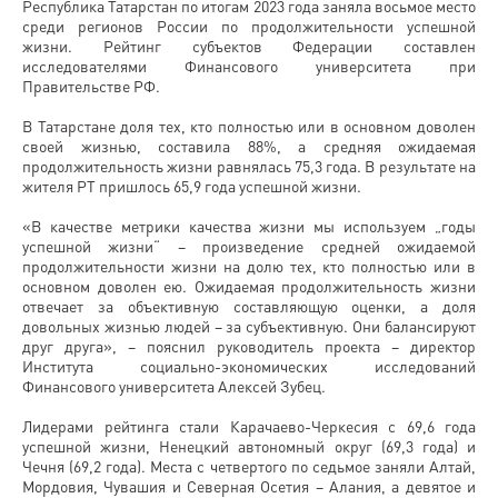
Республика Татарстан по итогам 2023 года заняла восьмое место
среди регионов России по продолжительности успешной
жизни. Рейтинг субъектов Федерации составлен
исследователями Финансового университета при
Правительстве РФ.
В Татарстане доля тех, кто полностью или в основном доволен
своей жизнью, составила 88%, а средняя ожидаемая
продолжительность жизни равнялась 75,3 года. В результате на
жителя РТ пришлось 65,9 года успешной жизни.
«В качестве метрики качества жизни мы используем „годы
успешной жизни“ – произведение средней ожидаемой
продолжительности жизни на долю тех, кто полностью или в
основном доволен ею. Ожидаемая продолжительность жизни
отвечает за объективную составляющую оценки, а доля
довольных жизнью людей – за субъективную. Они балансируют
друг друга», – пояснил руководитель проекта – директор
Института социально-экономических исследований
Финансового университета Алексей Зубец.
Лидерами рейтинга стали Карачаево-Черкесия с 69,6 года
успешной жизни, Ненецкий автономный округ (69,3 года) и
Чечня (69,2 года). Места с четвертого по седьмое заняли Алтай,
Мордовия, Чувашия и Северная Осетия – Алания, а девятое и