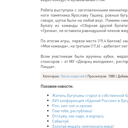
Ребята выступали с заготовленными миниатюра
ноги памятника Ярославу Гашеку, ровные буг
говоря, шутки были на любой вкус. Помимо с
Булату из команды «Сборная друзей Булата
«Гречка», не оставила равнодушной членов жю
По итогам игры, первое место (19,4 баллов) за
«Моя команда», на третьем (17,6) – дебютант ли
Всем участникам были вручены кубки, медал
спонсоров – от МУ «Дворец молодежи», рестор
Пицца».
Категория
:
Лента новостей
|
Просмотров
: 1080 |
Добав
Похожие новости:
Житель Бугульмы сгорел в собственной б
XVII конференция «Единой России» в Буг
Рэп, хип-хоп и прочее
Пою тебя, республика!
Отслужу, как надо, и вернусь
Сабантуй
Золотая медаль чемпионата мира!