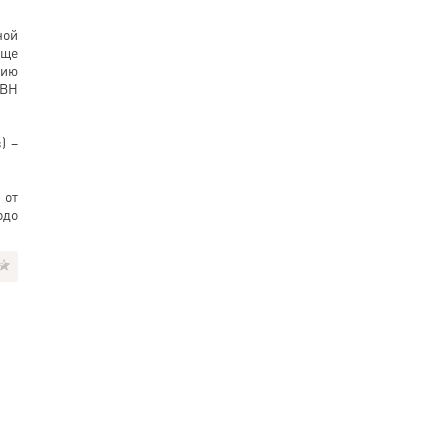
ной
още
цию
КВН
) –
 от
одо