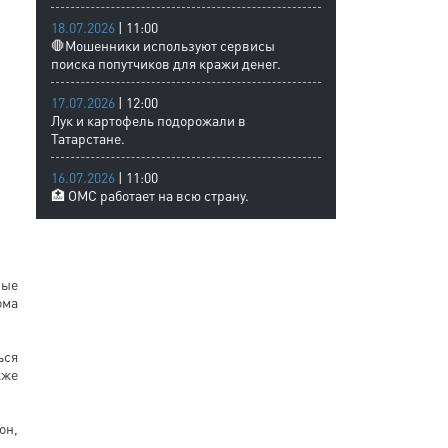
18.07.2026
| 11:00
🛑Мошенники используют сервисы
поиска попутчиков для кражи денег.
17.07.2026
| 12:00
Лук и картофель подорожали в
Татарстане.
16.07.2026
| 11:00
🏥 ОМС работает на всю страну.
ные
ома
ься
кже
он,