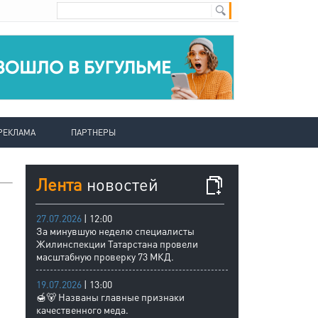
РЕКЛАМА
ПАРТНЕРЫ
Лента
новостей
27.07.2026
| 12:00
За минувшую неделю специалисты
Жилинспекции Татарстана провели
масштабную проверку 73 МКД.
19.07.2026
| 13:00
🍯🐻 Названы главные признаки
качественного меда.