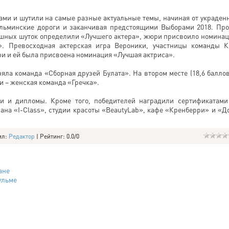
ми и шутили на самые разные актуальные темы, начиная от украден
ульминские дороги и заканчивая предстоящими Выборами 2018. Пр
мешных шуток определили «Лучшего актера», жюри присвоило номина
». Превосходная актерская игра Вероники, участницы команды 
ри и ей была присвоена номинация «Лучшая актриса».
няла команда «Сборная друзей Булата». На втором месте (18,6 баллов
ги – женская команда «Гречка».
и и дипломы. Кроме того, победителей наградили сертификатами
ана «I-Class», студии красоты «BeautyLab», кафе «Кренберри» и «Д
ил
:
Редактор
|
Рейтинг
:
0.0
/
0
ане
ульме