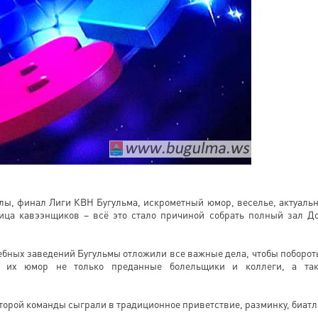
лы, финал Лиги КВН Бугульма, искрометный юмор, веселье, актуаль
ица кавээнщиков – всё это стало причиной собрать полный зал Д
бных заведений Бугульмы отложили все важные дела, чтобы поборот
 их юмор не только преданные болельщики и коллеги, а та
оторой команды сыграли в традиционное приветствие, разминку, биатл