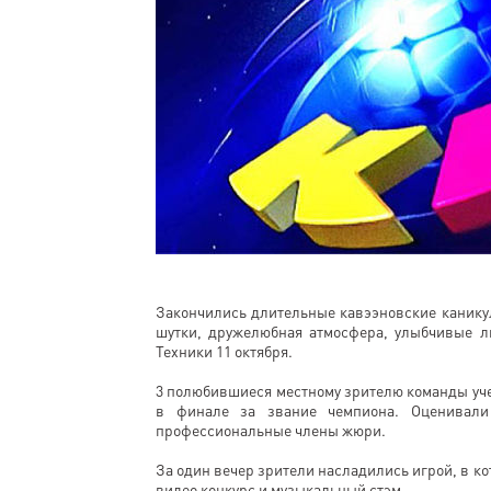
Закончились длительные кавээновские канику
шутки, дружелюбная атмосфера, улыбчивые л
Техники 11 октября.
3 полюбившиеся местному зрителю команды уче
в финале за звание чемпиона. Оценивали
профессиональные члены жюри.
За один вечер зрители насладились игрой, в к
видео конкурс и музыкальный стэм.