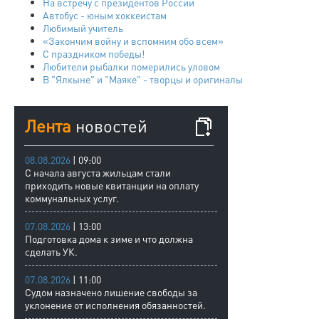
На встречу с президентов России
Автобус - юным хоккеистам
Любимый учитель
«Закончим войну и вспомним обо всем»
С праздником победы!
Любители рыбалки померились уловом
В "Ялкыне" и "Маяке" - творцы и оригиналы
Лента
новостей
08.08.2026
| 09:00
С начала августа жильцам стали
приходить новые квитанции на оплату
коммунальных услуг.
07.08.2026
| 13:00
Подготовка дома к зиме и что должна
сделать УК.
07.08.2026
| 11:00
Судом назначено лишение свободы за
уклонение от исполнения обязанностей.