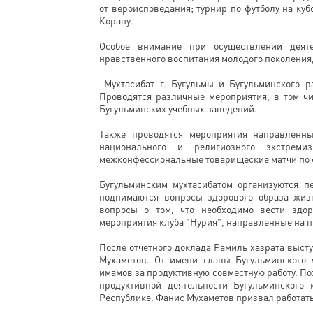
от вероисповедания; турнир по футболу на ку
Корану.
Особое внимание при осуществлении деятел
нравственного воспитания молодого поколения
Мухтасибат г. Бугульмы и Бугульминского р
Проводятся различные мероприятия, в том чи
Бугульминских учебных заведений.
Также проводятся мероприятия направленн
национального и религиозного экстреми
межконфессиональные товарищеские матчи по 
Бугульминским мухтасибатом организуются п
поднимаются вопросы здорового образа жиз
вопросы о том, что необходимо вести здо
мероприятия клуба "Нурия", направленные на 
После отчетного доклада Рамиль хазрата выст
Мухаметов. От имени главы Бугульминского 
имамов за продуктивную совместную работу. По
продуктивной деятельности Бугульминского 
Республике. Фанис Мухаметов призвал работат