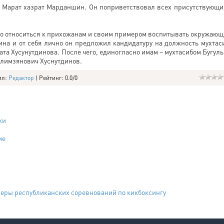
а Марат хазрат Марданшин. Он поприветствовал всех присутствующи
о относиться к прихожанам и своим примером воспитывать окружающ
на и от себя лично он предложил кандидатуру на должность мухтас
ата Хусунутдинова. После чего, единогласно имам – мухтасибом Бугул
алимзянович Хуснутдинов.
ил
:
Редактор
|
Рейтинг
:
0.0
/
0
ки
ме
зеры республиканских соревнований по кикбоксингу