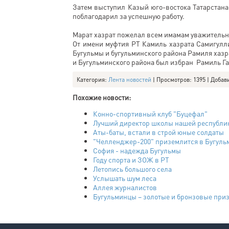
Затем выступил Казый юго-востока Татарстан
поблагодарил за успешную работу.
Марат хазрат пожелал всем имамам уважительн
От имени муфтия РТ Камиль хазрата Самигулли
Бугульмы и бугульминского района Рамиля хазр
и Бугульминского района был избран Рамиль Г
Категория
:
Лента новостей
|
Просмотров
: 1395 |
Добав
Похожие новости:
Конно-спортивный клуб "Буцефал"
Лучший директор школы нашей республи
Аты-баты, встали в строй юные солдаты
"Челленджер-200" приземлится в Бугуль
София - надежда Бугульмы
Году спорта и ЗОЖ в РТ
Летопись большого села
Услышать шум леса
Аллея журналистов
Бугульминцы – золотые и бронзовые при