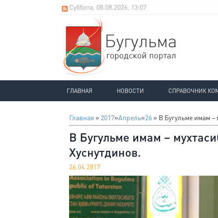
Суббота, 08.08.2026, 13:07
ГЛАВНАЯ
НОВОСТИ
СПРАВОЧНИК КО
Главная
»
2017
»
Апрель
»
26
» В Бугульме имам –
В Бугульме имам – мухтас
Хуснутдинов.
26.04.2017