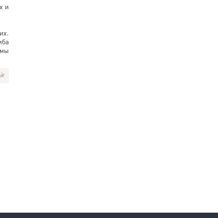
х и
их.
иба
ьмы