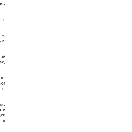
ому
но-
т».
ми.
ний
ва,
где
ают
ные
.
нис
а и
уги
и в