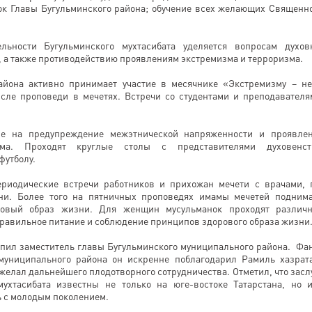
бок Главы Бугульминского района; обучение всех желающих Священн
ьности Бугульминского мухтасибата уделяется вопросам духов
, а также противодействию проявлениям экстремизма и терроризма.
айона активно принимает участие в месячнике «Экстремизму – не
сле проповеди в мечетях. Встречи со студентами и преподавателя
ые на предупреждение межэтнической напряженности и проявле
зма. Проходят круглые столы с представителями духовенст
футболу.
ериодические встречи работников и прихожан мечети с врачами, 
ни. Более того на пятничных проповедях имамы мечетей подним
ровый образ жизни. Для женщин мусульманок проходят различ
правильное питание и соблюдение принципов здорового образа жизни
упил заместитель главы Бугульминского муниципального района. Фа
муниципального района он искренне поблагодарил Рамиль хазрат
желал дальнейшего плодотворного сотрудничества. Отметил, что засл
мухтасибата известны не только на юге-востоке Татарстана, но 
ь с молодым поколением.