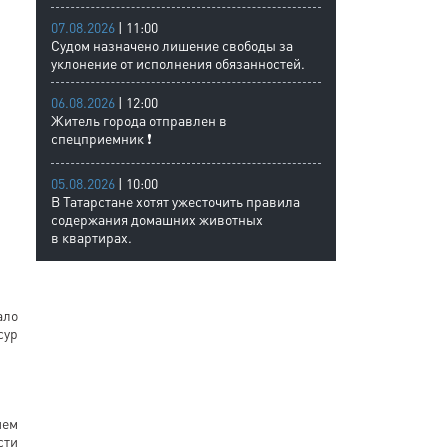
07.08.2026
| 11:00
Судом назначено лишение свободы за
уклонение от исполнения обязанностей.
06.08.2026
| 12:00
Житель города отправлен в
спецприемник ❗
05.08.2026
| 10:00
В Татарстане хотят ужесточить правила
содержания домашних животных
в квартирах.
ало
сур
ием
сти