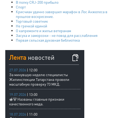
В полку CRJ-200 прибыло
Спорт
Крисчиан удачно завершил марафон в Лос Анжелеса в
прошлое воскресение.
Торговый советник
Не гречкой единой
О капремонте и жилье ветеранам
Засуха и заморозки - не повод для расслабления
Первая сельская духовная библиотека
Лента
новостей
27.07.2026
| 12:00
За минувшую неделю специалисты
Жилинспекции Татарстана провели
масштабную проверку 73 МКД.
19.07.2026
| 13:00
🍯🐻 Названы главные признаки
качественного меда.
18.07.2026
| 11:00