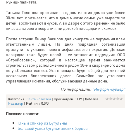
муниципалитета.
Татьяна Толстова проживает в одном из этих домов уже более
30-ти лет. признается, что в доме многие семьи уже вырастили
детей, воспитывают внуков. А во дворе с этого времени не было
ни асфальтового покрытия, ни детской площадки и скамеек.
После встречи Линар Закиров дал конкретные поручения всем
ответственным лицам. На днях подрядная организация
приступит к укладке нового асфальтового покрытия. Детская
площадка тоже будет новой – ее установит подрядчик ООО
«Стройсервис», который в настоящее время занимается
строительством расположенного рядом 38-ми квартирного дома
по ул.Сельхозтехника. Эта площадка будет общей для жителей
нескольких близлежащих домов. Скамейки же установит
управляющая компания, обслуживающая данные дома.
По информации:
"Информ-курьер"
Категория
:
Лента новостей
|
Просмотров
: 1119 |
Добавил
:
Редактор
|
Рейтинг
:
0.0
/
0
Похожие новости:
Юный спикер из Бугульмы
Большой успех бугульминских борцов