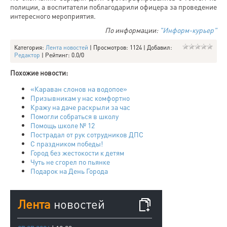
полиции, а воспитатели поблагодарили офицера за проведение
интересного мероприятия.
По информации:
"Информ-курьер"
Категория
:
Лента новостей
|
Просмотров
: 1124 |
Добавил
:
Редактор
|
Рейтинг
:
0.0
/
0
Похожие новости:
«Караван слонов на водопое»
Призывникам у нас комфортно
Кражу на даче раскрыли за час
Помогли собраться в школу
Помощь школе № 12
Пострадал от рук сотрудников ДПС
С праздником победы!
Город без жестокости к детям
Чуть не сгорел по пьянке
Подарок на День Города
Лента
новостей