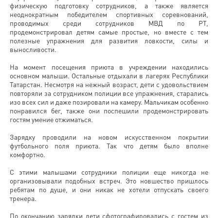
физическую подготовку сотрудников, а также является
неоднократным победителем спортивных соревнований,
проводимых среди сотрудников МВД по РТ,
продемонстрировал детям самые простые, но вместе с тем
полезные упражнения для развития ловкости, силы и
выносливости.
На момент посещения приюта в учреждении находились
основном малыши. Остальные отдыхали в лагерях Республики
Татарстан. Несмотря на нежный возраст, дети с удовольствием
повторяли за сотрудником полиции все упражнения, старались
изо всех сил и даже позировали на камеру. Мальчикам особенно
понравился бег, также они поспешили продемонстрировать
гостям умение отжиматься.
Зарядку проводили на новом искусственном покрытии
футбольного поля приюта. Так что детям было вполне
комфортно.
С этими малышами сотрудники полиции еще никогда не
организовывали подобных встреч. Это новшество пришлось
ребятам по душе, и они никак не хотели отпускать своего
тренера.
По окончанию зарядки дети сфотографировались с гостем из