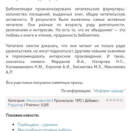
Библиотекари проанализировали читательские формуляры:
количество посещений, выданных книг, общую читательскую
активность. В результате были выявлены самые активные
читатели. Они разные по возрасту, роду деятельности,
увлечениям и интересам. Но есть то, что их объединяет — это
любовь к книге и чтению, преданность библиотеке.
Читатели смогли доказать, что они читают не только ради
удовольствия, но могут поделиться с другими новыми знаниями
и порекомендовать интересное произведение. И таких,
оказалось немало: Марданов Ф.А., Назарова Н.С.,
Колмаманович Н.М., Королев А.И., Хисматова М.Э., Максимова
А.Р.
Все участники получили памятные призы.
По информации:
"Информ-курьер"
Категория
:
Лента новостей
|
Просмотров
: 1092 |
Добавил
:
Редактор
|
Рейтинг
:
0.0
/
0
Похожие новости:
Пообещали - сделали
Масштабные путевые работы