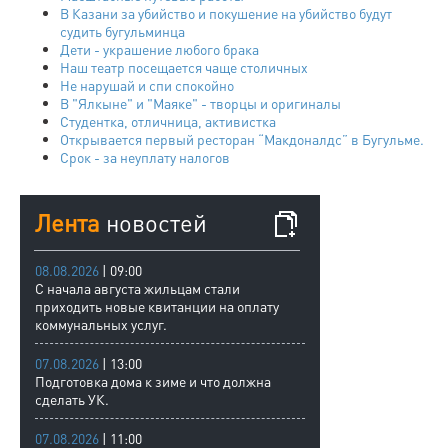
В Казани за убийство и покушение на убийство будут
судить бугульминца
Дети - украшение любого брака
Наш театр посещается чаще столичных
Не нарушай и спи спокойно
В "Ялкыне" и "Маяке" - творцы и оригиналы
Студентка, отличница, активистка
Открывается первый ресторан “Макдоналдс” в Бугульме.
Срок - за неуплату налогов
Лента
новостей
08.08.2026
| 09:00
С начала августа жильцам стали
приходить новые квитанции на оплату
коммунальных услуг.
07.08.2026
| 13:00
Подготовка дома к зиме и что должна
сделать УК.
07.08.2026
| 11:00