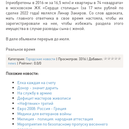
(приобретены в 2016-м за 16,5 млн) и квартиры в 74 «квадрата»
в московском ЖК «Сердце столицы» (за 17 млн рублей по
сделке 2022 года) являлся Линар Закиров. Со слов адвоката,
мать главного ответчика в свое время настояла, чтобы их
зарегистрировали на нее, чтобы избежать раздела этого
имущества в случае разводы сына с женой.
В деле объявили перерыв до июля.
Реальное время
Категория
:
Городские новости
|
Просмотров
: 3316 |
Добавил
:
news
|
Рейтинг
:
0.0
/
0
Похожие новости:
Елка каждая на счету
Донор - значит дарить
На службу в армию
Дефицит мастеров живописи
«Нефтяник» третий
Евро 2008: Россия - Греция
Медики для ветеранов войны
Милиция - полиция: народная аттестация
Мероприятия по безопасному пропуску весеннего