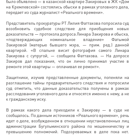
было объявлено — в казанской квартире Закировых в ЖК «Дом
на Кремлевской» состоялись обыски в рамках уголовного дела,
передает из суда журналист «Реального времени».
Представитель прокуратуры РТ Лилия Фаттахова попросила суд
возобновить судебное следствие для приобщения новых
доказательств — протокола допроса Линара Закирова и обыска,
«подтверждающих номинальное владение» Фатымой
Закировой (матерью бывшего мэра, — прим. ред.) данной
квартирой. «В спальне висит фотография самого Линара
Закирова с супругой, — сообщила Фаттахова. — На допросе
Закиров дал показания, что он лично принимал участие в
ремонте этой квартиры — оплачивал ее ремонт».
Защитники, изучив представленные документы, попеняли на
разглашение тайны предварительного следствия и попросили
суд отметить, что данные доказательства получены в рамках
расследования уголовного дела и относятся именно к нему, а не
к гражданскому иску.
В рамках какого дела приходили к Закирову — в суде не
сообщалось. По данным источников «Реального времени», речь
идет о деле, возбужденном в отношении неустановленных лиц
администрации Бугульминского района по мошенничеству и
превышению полномочий. Подозреваемых в деле пока нет.