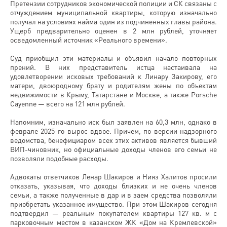
Претензии сотрудников экономической полиции и СК связаны с
отчуждением муниципальной квартиры, которую изначально
получал на условиях найма один из подчиненных главы района.
Ущерб предварительно оценен в 2 млн рублей, уточняет
осведомленный источник «Реального времени».
Суд приобщил эти материалы и объявил начало повторных
прений. В них представитель истца настаивала на
удовлетворении исковых требований к Линару Закирову, его
матери, двоюродному брату и родителям жены по объектам
недвижимости в Крыму, Татарстане и Москве, а также Porsche
Cayenne — всего на 121 млн рублей.
Напомним, изначально иск был заявлен на 60,3 млн, однако в
феврале 2025-го вырос вдвое. Причем, по версии надзорного
ведомства, бенефициаром всех этих активов является бывший
ВИП-чиновник, но официальные доходы членов его семьи не
позволяли подобные расходы.
Адвокаты ответчиков Ленар Шакиров и Нияз Халитов просили
отказать, указывая, что доходы близких и не очень членов
семьи, а также полученные в дар и в заем средства позволяли
приобретать указанное имущество. При этом Шакиров сегодня
подтвердил — реальным покупателем квартиры 127 кв. м с
парковочным местом в казанском ЖК «Дом на Кремлевской»