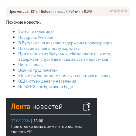
Просмотров
: 1214 |
Добавил
:
news
|
Рейтинг
:
0.0
/
0
Похожие новости:
Уж ты, масленица!
Поздравь Учителя!
В Бугульме на вокзале задержаны наркокурьеры
Наказан за невыплату зарплаты
Призывника из Бугульмы, сбежавшего из части,
задержали спустя два года за сбыт наркотиков
Чистая вода
Всякий труд почетен
Юным бугульминцам помогут собраться в школу
ОДН: отъем денег у населения
На БЭНЗе не бросают в беде
Лента
новостей
07.08.2026
| 13:00
Подготовка дома к зиме и что должна
сделать УК.