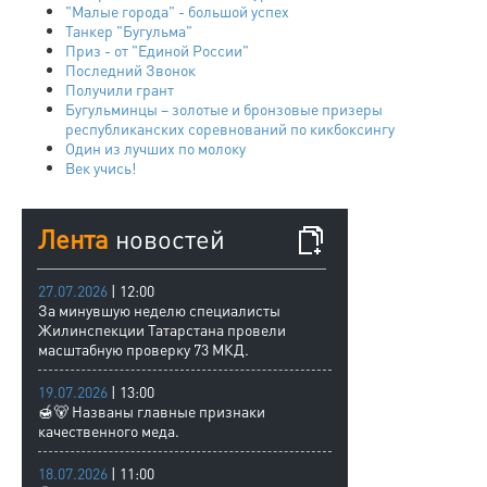
"Малые города" - большой успех
Танкер "Бугульма"
Приз - от "Единой России"
Последний Звонок
Получили грант
Бугульминцы – золотые и бронзовые призеры
республиканских соревнований по кикбоксингу
Один из лучших по молоку
Век учись!
Лента
новостей
27.07.2026
| 12:00
За минувшую неделю специалисты
Жилинспекции Татарстана провели
масштабную проверку 73 МКД.
19.07.2026
| 13:00
🍯🐻 Названы главные признаки
качественного меда.
18.07.2026
| 11:00