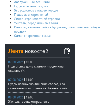
Заслуженный лесничий
Будут еще четыре дома
Яго родилось в нашем городе
Подарок от строителей
Лидеры транспортной отрасли
Учитель, перед именем твоим...
Самолет, вылетевший из Бугульмы, совершил аварийную
посадку
Самая спортивная семья
Лента
новостей
07.08.2026
| 13:00
Подготовка дома к зиме и что должна
сделать УК.
07.08.2026
| 11:00
Судом назначено лишение свободы за
уклонение от исполнения обязанностей.
06.08.2026
| 12:00
Житель города отправлен в