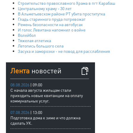
Строительство православного Храма в пгт Карабаш
Центральному храму - 30 лет
В Альметьевском районе РТ убита проститутка
Гладь старинного пруда потревожат
Ремень безопасности на автобусах
И голос Левитана напомнил о войне
Волейбол
Тяжелая атлетика
Летопись большого села
Засуха и заморозки - не повод для расслабления
Лента
новостей
08.08.2026
| 09:00
С начала августа жильцам стали
приходить новые квитанции на оплату
коммунальных услуг.
07.08.2026
| 13:00
Подготовка дома к зиме и что должна
сделать УК.