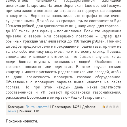
заместитель начальника Государственной жилищной
инспекции Татарстана Наталья Воронская. Еще весной Госдума
приняла закон о повышении штрафов за недопуск газовщиков
в квартиры. Воронская напомнила, что штрафы стали очень
существенными. Для обычных граждан сумма составляет от 5 до
10 тысяч рублей, для должностных лиц, например, для горгаза –
до 100 тысяч, для юрлиц – полмиллиона. Если это нарушение
привело к аварии или совершено повторно – штраф для
обычных граждан увеличивается до 150 тысяч рублей. Помимо
штрафов предусмотрено и прекращение подачи газа, причем не
только собственнику квартиры, но и по всему стояку. Правда,
специалист инспекции отметила, что бывают случаи, когда
люди боятся впускать незнакомых людей. Особенно это
касается пожилых или одиноких. В этом случае хозяин
квартиры может пригласить родственников или соседей, чтобы
те дали возможность проверить газовое оборудование.
Объявления о проверках заранее вывешиваются на сайте
горгаза. Но при этом каждый день из-за халатности
собственников и УК бывают приостановки газоснабжения,
рассказала Воронская в интервью «Радио Татарстана».
Категория
:
Лента новостей
|
Просмотров
: 1425 |
Добавил
:
news
|
Рейтинг
:
1.0
/
1
Похожие новости: