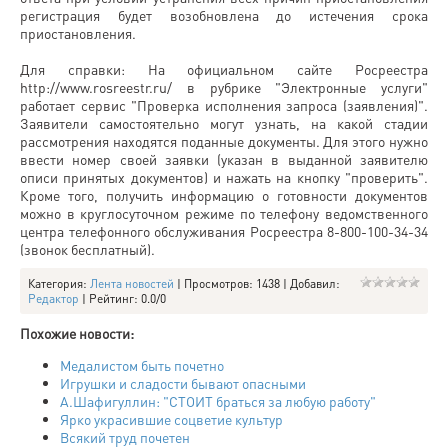
регистрация будет возобновлена до истечения срока
приостановления.
Для справки: На официальном сайте Росреестра
http://www.rosreestr.ru/ в рубрике "Электронные услуги"
работает сервис "Проверка исполнения запроса (заявления)".
Заявители самостоятельно могут узнать, на какой стадии
рассмотрения находятся поданные документы. Для этого нужно
ввести номер своей заявки (указан в выданной заявителю
описи принятых документов) и нажать на кнопку "проверить".
Кроме того, получить информацию о готовности документов
можно в круглосуточном режиме по телефону ведомственного
центра телефонного обслуживания Росреестра 8-800-100-34-34
(звонок бесплатный).
Категория
:
Лента новостей
|
Просмотров
: 1438 |
Добавил
:
Редактор
|
Рейтинг
:
0.0
/
0
Похожие новости:
Медалистом быть почетно
Игрушки и сладости бывают опасными
А.Шафигуллин: "СТОИТ браться за любую работу"
Ярко украсившие соцветие культур
Всякий труд почетен