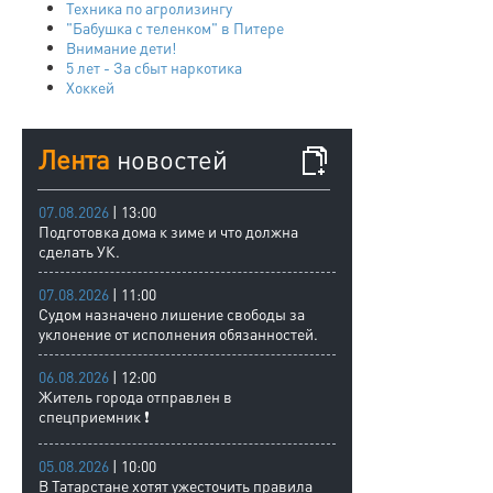
Техника по агролизингу
"Бабушка с теленком" в Питере
Внимание дети!
5 лет - За сбыт наркотика
Хоккей
Лента
новостей
07.08.2026
| 13:00
Подготовка дома к зиме и что должна
сделать УК.
07.08.2026
| 11:00
Судом назначено лишение свободы за
уклонение от исполнения обязанностей.
06.08.2026
| 12:00
Житель города отправлен в
спецприемник ❗
05.08.2026
| 10:00
В Татарстане хотят ужесточить правила