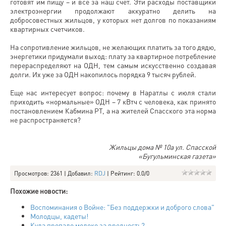
готовят им пищу – и все за наш счет. Эти расходы поставщики
электроэнергии продолжают аккуратно делить на
добросовестных жильцов, у которых нет долгов по показаниям
квартирных счетчиков.
На сопротивление жильцов, не желающих платить за того дядю,
энергетики придумали выход: плату за квартирное потребление
перераспределяют на ОДН, тем самым искусственно создавая
долги. Их уже за ОДН накопилось порядка 9 тысяч рублей.
Еще нас интересует вопрос: почему в Наратлы с июля стали
приходить «нормальные» ОДН – 7 кВтч с человека, как принято
постановлением Кабмина РТ, а на жителей Спасского эта норма
не распространяется?
Жильцы дома № 10а ул. Спасской
«Бугульминская газета»
Просмотров
: 2361 |
Добавил
:
RDJ
|
Рейтинг
:
0.0
/
0
Похожие новости:
Воспоминания о Войне: "Без поддержки и доброго слова"
Молодцы, кадеты!
Куда пропало молоко за вредность?