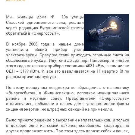
Мы, жильцы дома № 10а улицы
Спасской одноименного села, решили
через редакцию Бугульминской газеты
обратиться в «Энергосбыт».
В ноябре 2008 года в нашем доме
установили общий прибор учета
электроэнергии. Сразу же стали приходить огромные счета на
общедомовые нужды. Идут они до сих пор. Например, в январе
этого года показания прибора составили 4031 кВтч, в том числе
ОДН – 3199 кВтч. И все это взваливается на 11 квартир (8 по
разным причинам пустуют).
По этому поводу мы неоднократно обращались к начальнику
«Энергосбыта», в Жилинспекцию, исполком муниципального
района и местный совет. Представители «Энергосбыта»
откликнулись, побывали в нашем доме, устанавливали факты
хищения энергии, но штрафных санкций не применили.
Было принято решение о выселении неплательщиков, и только
в декабре одна из семей наконец освободила квартиру, но
другая продолжает жить. При этом здесь держат собак и кошек,