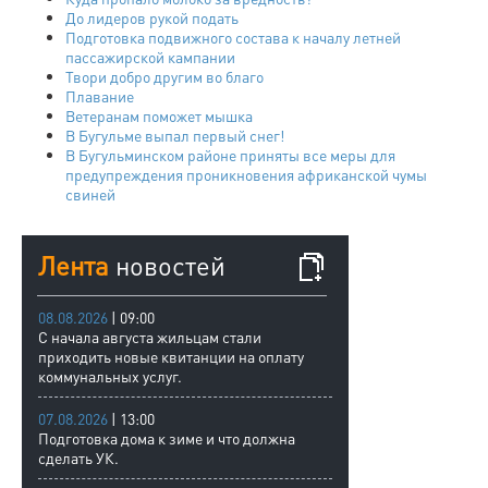
До лидеров рукой подать
Подготовка подвижного состава к началу летней
пассажирской кампании
Твори добро другим во благо
Плавание
Ветеранам поможет мышка
В Бугульме выпал первый снег!
В Бугульминском районе приняты все меры для
предупреждения проникновения африканской чумы
свиней
Лента
новостей
08.08.2026
| 09:00
С начала августа жильцам стали
приходить новые квитанции на оплату
коммунальных услуг.
07.08.2026
| 13:00
Подготовка дома к зиме и что должна
сделать УК.