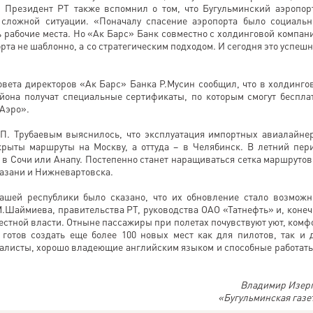
 Президент РТ также вспомнил о том, что Бугульминский аэропор
в сложной ситуации. «Поначалу спасение аэропорта было социаль
ь рабочие места. Но «Ак Барс» Банк совместно с холдинговой компан
та не шаблонно, а со стратегическим подходом. И сегодня это успеш
овета директоров «Ак Барс» Банка Р.Мусин сообщил, что в холдинго
она получат специальные сертификаты, по которым смогут беспла
 Аэро».
П. Трубаевым выяснилось, что эксплуатация импортных авиалайне
крыты маршруты на Москву, а оттуда – в Челябинск. В летний пер
в Сочи или Анапу. Постепенно станет наращиваться сетка маршрутов
Казани и Нижневартовска.
ашей республики было сказано, что их обновление стало возмож
.Шаймиева, правительства РТ, руководства ОАО «Татнефть» и, конеч
естной власти. Отныне пассажиры при полетах почувствуют уют, комф
 готов создать еще более 100 новых мест как для пилотов, так и 
иалисты, хорошо владеющие английским языком и способные работать
Владимир Изер
«Бугульминская газе