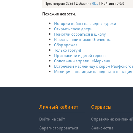
Просмотров
: 3286 |
Добавил
:
RDJ
|
Рейтинг
:
0.0
/
0
Похожие новости:
Истории войны наглядные уроки
Открыть свою дверь
Помогли собраться в школу
В честь защитников Отечества
Сбор урожая
Только торгуй!
Пригласили и детей героев
Соловьиные трели: «Мерчен»
Встречаем масленицу с хором Раифского 
Милиция - полиция: народная аттестация
Личный кабинет
Сервисы
Войти на сайт
Справочник компани
Зарегистрироваться
Знакомства