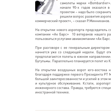
самолеты марки «Bombardier».
начале 90-х годов оказался 
проектом – надо было сохранит
решили вопрос развития аэропор
коммерческий проект», – сказал Р.Минниханов.
На открытии нового аэропорта председатель с
компании «Ак Барс» 10 ветеранов нашего рай
пользоваться услугами авиакомпании «Ак Барс
При разговоре с ее генеральным директором 
начнется уже со следующей недели. Будут от
предполагаются полеты в южном направлении: 
Бугульмы. Параллельно планируется полет из 
На открытии воздушных ворот юго-востока н
благодаря поддержке первого Президента РТ М
большой заинтересованности и усилий в этом м
и культурное обслуживание. Кстати, аэропорт
инженерного состава. Правда, требуются спец
иностранной технике.