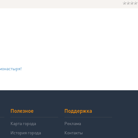
монастыря!
Полезное
Поддержка
й
Карта города
Реклама
История города
Контакты