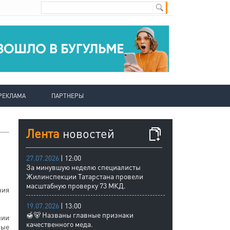
РЕКЛАМА
ПАРТНЕРЫ
Лента
новостей
27.07.2026
| 12:00
За минувшую неделю специалисты
Жилинспекции Татарстана провели
масштабную проверку 73 МКД.
ния
19.07.2026
| 13:00
🍯🐻 Названы главные признаки
нии
качественного меда.
вые