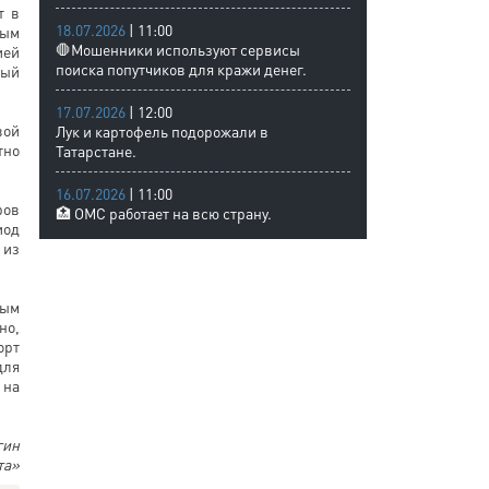
т в
18.07.2026
| 11:00
ным
🛑Мошенники используют сервисы
ией
поиска попутчиков для кражи денег.
ный
17.07.2026
| 12:00
вой
Лук и картофель подорожали в
тно
Татарстане.
16.07.2026
| 11:00
ров
🏥 ОМС работает на всю страну.
иод
 из
ным
но,
орт
для
 на
гин
та»