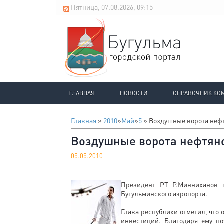
Пятница, 07.08.2026, 09:15
ГЛАВНАЯ
НОВОСТИ
СПРАВОЧНИК КО
Главная
»
2010
»
Май
»
5
» Воздушные ворота нефт
Воздушные ворота нефтяно
05.05.2010
Президент РТ Р.Минниханов 
Бугульминского аэропорта.
Глава республики отметил, что
инвестиций. Благодаря ему по