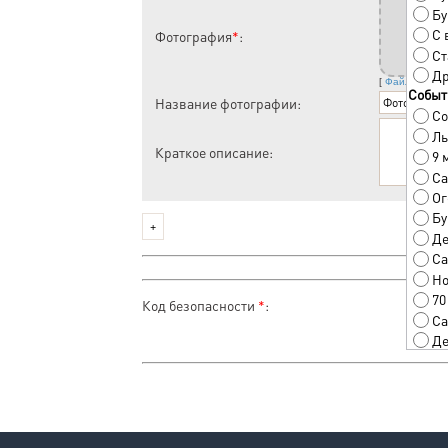
Бу
С 
Фотография
*
:
Ст
Др
[
Файл на ком
Событ
Название фотографии:
Со
Лы
Краткое описание:
9 
Са
Ог
Бу
Де
Ca
Но
70
Код безопасности
*
:
Са
Де