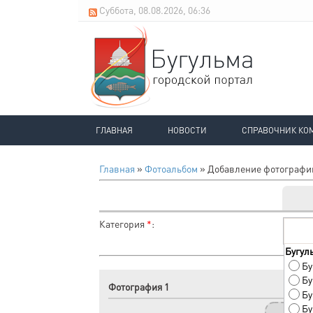
Суббота, 08.08.2026, 06:36
ГЛАВНАЯ
НОВОСТИ
СПРАВОЧНИК КО
Главная
»
Фотоальбом
» Добавление фотографи
Категория
*
:
Бугул
Бу
Бу
Фотография 1
Бу
Бу