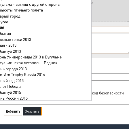
Выберите или перетащите файл в это поле
гульма - взгляд с другой стороны
высоты птичьего полета
Максимальный размер файла —
1280
Kb
арый город
угое
пьютере
|
Файл в интернете
]
ия
бытия
жные гонки 2013
мая - 2013
бантуй 2013
онь Универсиады 2013 в Бугульме
гульминская летопись - Родник
нь города 2013
n-Am Trophy Russia 2014
вый год 2015
 лет Победы
бантуй 2015
нь России 2015