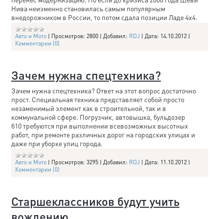
Нива неизменно становилась самым популярным
внедорожником в России, то потом сдала позиции Ладе 4x4.
Авто и Мото
|
Просмотров:
2800
|
Добавил:
RDJ
|
Дата:
14.10.2012
|
Комментарии (0)
Зачем нужна спецтехника?
Зачем нужна спецтехника? Ответ на этот вопрос достаточно
прост. Специальная техника представляет собой просто
незаменимый элемент как в строительной, так и в
коммунальной сфере. Погрузчик, автовышка, бульдозер
б10 требуются при выполнении всевозможных высотных
работ, при ремонте различных дорог на городских улицах и
даже при уборке улиц города.
Авто и Мото
|
Просмотров:
3295
|
Добавил:
RDJ
|
Дата:
11.10.2012
|
Комментарии (0)
Старшеклассников будут учить
вождению