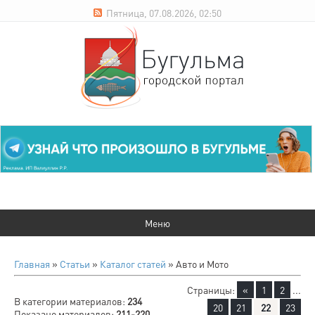
Пятница, 07.08.2026, 02:50
Главная
»
Статьи
»
Каталог статей
» Авто и Мото
Страницы
:
«
1
2
...
В категории материалов
:
234
20
21
22
23
Показано материалов
:
211-220