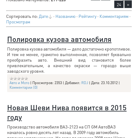
24
»
Сортировать по
:
Дате
·
Названию
·
Рейтингу
·
Комментариям
·
Просмотрам
Полировка кузова автомобиля
Полировка кузова автомобиля — дело достаточно кропотливое.
И тем не менее, грамотно выполненная, позволяет буквально
преобразить авто. Внешний вид становится более
привлекательным, а качество окраски — гораздо выше
заводского уровня.
Авто и Мото
|
Просмотров:
2353
|
Добавил:
RDJ
|
Дата:
23.10.2012
|
Комментарии (0)
Новая Шеви Нива появится в 2015
году
Производство автомобиля BA3-2123 на СП GM АвтоВАЗ
началось ровно десять лет назад. В 2009 году автомобиль
перенес модернизацию. Но если до кризиса 2008 года Шеви