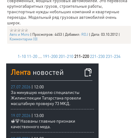
современных, мощных грузовых автомобилей. Это перевозка
крупногабаритных грузов, строительные работы,
транспортные нужды небольших компаний и квартирные
переезды. Модельный ряд грузовых автомобилей очень
широк.
Авто и Мото
|
Просмотров:
4453
|
Добавил:
RDJ
|
Дата:
03.10.2012
|
Комментарии (0)
1-10
11-20
...
191-200
201-210
211-220
221-230
231-234
Лента
новостей
27.07.2026
| 12:00
За минувшую неделю специалисты
Жилинспекции Татарстана провели
масштабную проверку 73 МКД.
19.07.2026
| 13:00
🍯🐻 Названы главные признаки
качественного меда.