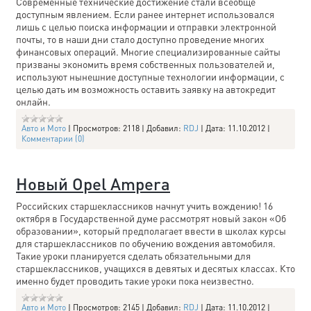
Современные технические достижение стали всеобще
доступным явлением. Если ранее интернет использовался
лишь с целью поиска информации и отправки электронной
почты, то в наши дни стало доступно проведение многих
финансовых операций. Многие специализированные сайты
призваны экономить время собственных пользователей и,
используют нынешние доступные технологии информации, с
целью дать им возможность оставить заявку на автокредит
онлайн.
Авто и Мото
|
Просмотров:
2118
|
Добавил:
RDJ
|
Дата:
11.10.2012
|
Комментарии (0)
Новый Opel Ampera
Российских старшеклассников начнут учить вождению! 16
октября в Государственной думе рассмотрят новый закон «Об
образовании», который предполагает ввести в школах курсы
для старшеклассников по обучению вождения автомобиля.
Такие уроки планируется сделать обязательными для
старшеклассников, учащихся в девятых и десятых классах. Кто
именно будет проводить такие уроки пока неизвестно.
Авто и Мото
|
Просмотров:
2145
|
Добавил:
RDJ
|
Дата:
11.10.2012
|