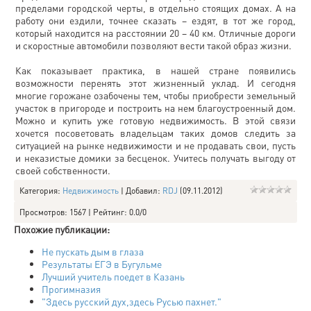
пределами городской черты, в отдельно стоящих домах. А на
работу они ездили, точнее сказать – ездят, в тот же город,
который находится на расстоянии 20 – 40 км. Отличные дороги
и скоростные автомобили позволяют вести такой образ жизни.
Как показывает практика, в нашей стране появились
возможности перенять этот жизненный уклад. И сегодня
многие горожане озабочены тем, чтобы приобрести земельный
участок в пригороде и построить на нем благоустроенный дом.
Можно и купить уже готовую недвижимость. В этой связи
хочется посоветовать владельцам таких домов следить за
ситуацией на рынке недвижимости и не продавать свои, пусть
и неказистые домики за бесценок. Учитесь получать выгоду от
своей собственности.
Категория
:
Недвижимость
|
Добавил
:
RDJ
(09.11.2012)
Просмотров
:
1567
|
Рейтинг
:
0.0
/
0
Похожие публикации:
Не пускать дым в глаза
Результаты ЕГЭ в Бугульме
Лучший учитель поедет в Казань
Прогимназия
"Здесь русский дух,здесь Русью пахнет."