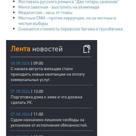
Фестиваль русского романса "Две гитары зазвенев"
Мечта заветная - выступить на олимпиаде
Медалистам - часы от главы
Местные СМИ - против коррупции, но за честные и
чистые выборы
Снижается стоимость перевозок багажа и грузобагажа
Лента
новостей
08.08.2026
| 09:00
С начала августа жильцам стали
приходить новые квитанции на оплату
коммунальных услуг.
07.08.2026
| 13:00
Подготовка дома к зиме и что должна
сделать УК.
07.08.2026
| 11:00
Судом назначено лишение свободы за
уклонение от исполнения обязанностей.