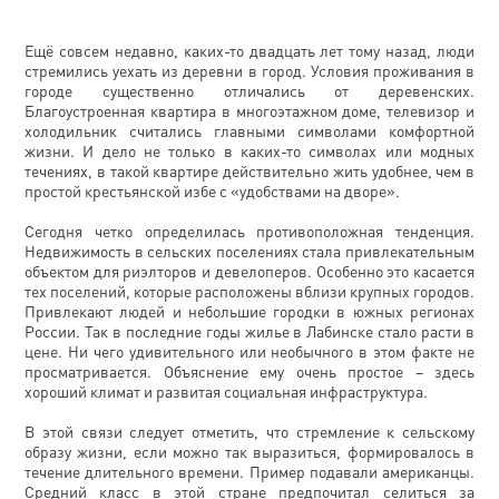
Ещё совсем недавно, каких-то двадцать лет тому назад, люди
стремились уехать из деревни в город. Условия проживания в
городе существенно отличались от деревенских.
Благоустроенная квартира в многоэтажном доме, телевизор и
холодильник считались главными символами комфортной
жизни. И дело не только в каких-то символах или модных
течениях, в такой квартире действительно жить удобнее, чем в
простой крестьянской избе с «удобствами на дворе».
Сегодня четко определилась противоположная тенденция.
Недвижимость в сельских поселениях стала привлекательным
объектом для риэлторов и девелоперов. Особенно это касается
тех поселений, которые расположены вблизи крупных городов.
Привлекают людей и небольшие городки в южных регионах
России. Так в последние годы жилье в Лабинске стало расти в
цене. Ни чего удивительного или необычного в этом факте не
просматривается. Объяснение ему очень простое – здесь
хороший климат и развитая социальная инфраструктура.
В этой связи следует отметить, что стремление к сельскому
образу жизни, если можно так выразиться, формировалось в
течение длительного времени. Пример подавали американцы.
Средний класс в этой стране предпочитал селиться за