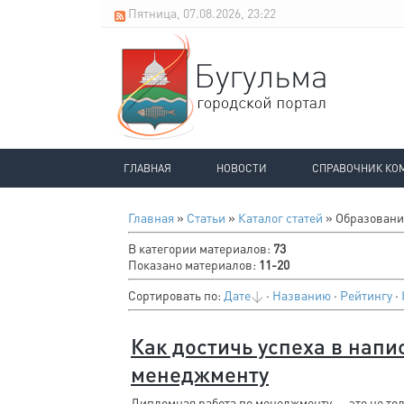
Пятница, 07.08.2026, 23:22
ГЛАВНАЯ
НОВОСТИ
СПРАВОЧНИК КО
Главная
»
Статьи
»
Каталог статей
» Образовани
В категории материалов
:
73
Показано материалов
:
11-20
Сортировать по
:
Дате
·
Названию
·
Рейтингу
·
Как достичь успеха в нап
менеджменту
Дипломная работа по менеджменту — это не тол