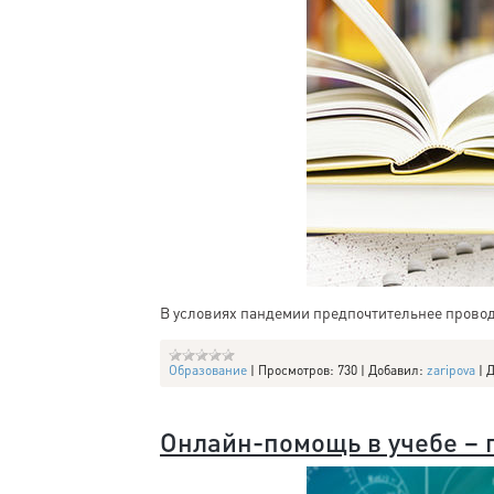
В условиях пандемии предпочтительнее прово
Образование
|
Просмотров:
730
|
Добавил:
zaripova
|
Д
Онлайн-помощь в учебе –