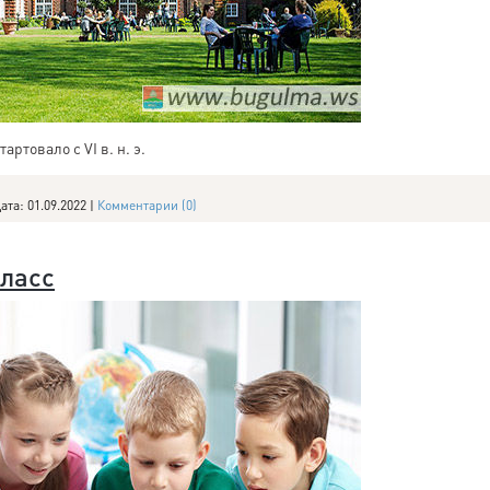
ртовало с VI в. н. э.
ата:
01.09.2022
|
Комментарии (0)
класс