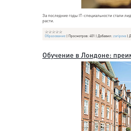
За последние годы IT-специальности стали ли
расти.
Образование
|
Просмотров:
401
|
Добавил:
zaripova
|
Д
Обучение в Лондоне: пре