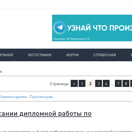
МПАНИЙ
ФОТОГРАФИИ
ФОРУМ
СПРАВОЧНАЯ
е
Страницы
:
«
1
2
3
4
...
7
8
Комментариям
·
Просмотрам
исании дипломной работы по
ько заключительный этап учебного процесса, но и ключевой инструме