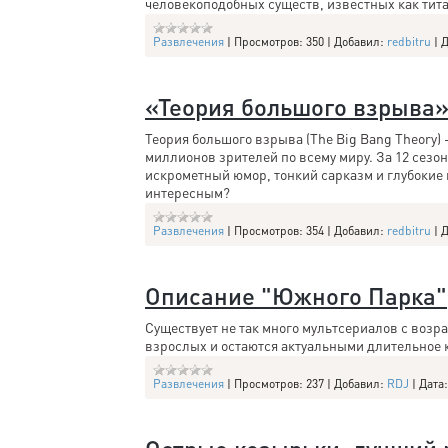
человекоподобных существ, известных как тит
Развлечения
|
Просмотров:
350
|
Добавил:
redbitru
|
Д
«Теория большого взрыва»
Теория большого взрыва (The Big Bang Theory
миллионов зрителей по всему миру. За 12 сезо
искрометный юмор, тонкий сарказм и глубокие 
интересным?
Развлечения
|
Просмотров:
354
|
Добавил:
redbitru
|
Д
Описание "Южного Парка"
Существует не так много мультсериалов с возр
взрослых и остаются актуальными длительное 
Развлечения
|
Просмотров:
237
|
Добавил:
RDJ
|
Дата: