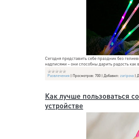
Сегодня представить себе праздник без гелие
надписями – они способны дарить радость как в
Развлечения
|
Просмотров:
700
|
Добавил:
zaripova
|
Д
Как лучше пользоваться с
устройстве