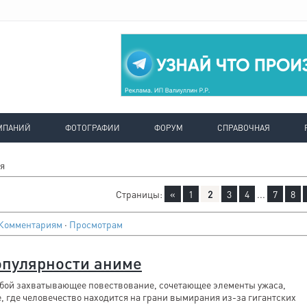
МПАНИЙ
ФОТОГРАФИИ
ФОРУМ
СПРАВОЧНАЯ
я
Страницы
:
«
1
2
3
4
...
7
8
Комментариям
·
Просмотрам
опулярности аниме
собой захватывающее повествование, сочетающее элементы ужаса,
, где человечество находится на грани вымирания из-за гигантских