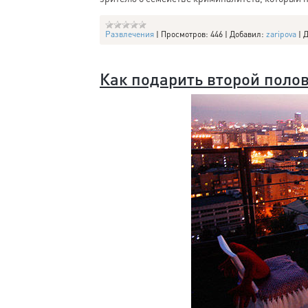
Развлечения
|
Просмотров:
446
|
Добавил:
zaripova
|
Д
Как подарить второй поло