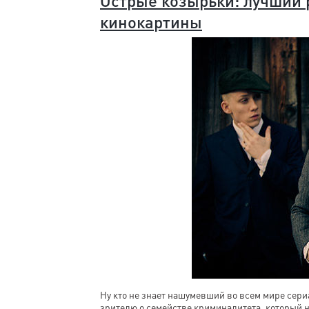
Острые козырьки: лучший 
кинокартины
Ну кто не знает нашумевший во всем мире сер
зрителю о семействе криминалитета, который н