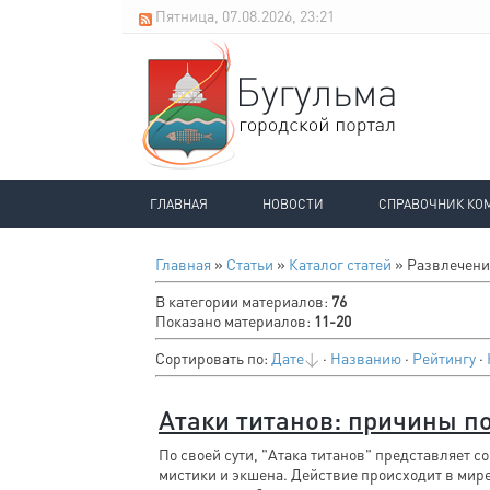
Пятница, 07.08.2026, 23:21
ГЛАВНАЯ
НОВОСТИ
СПРАВОЧНИК КО
Главная
»
Статьи
»
Каталог статей
» Развлечени
В категории материалов
:
76
Показано материалов
:
11-20
Сортировать по
:
Дате
·
Названию
·
Рейтингу
·
Атаки титанов: причины п
По своей сути, "Атака титанов" представляет 
мистики и экшена. Действие происходит в мире