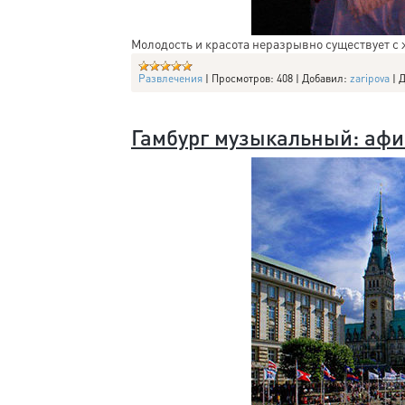
Молодость и красота неразрывно существует с
Развлечения
|
Просмотров:
408
|
Добавил:
zaripova
|
Д
Гамбург музыкальный: аф