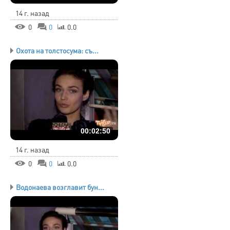
14 г. назад
0
0
0.0
Охота на толстосума: съ...
00:02:50
14 г. назад
0
0
0.0
Водонаева возглавит бун...