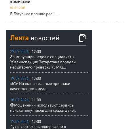
комиссии
09.07.2009
В Бугульме прошло расш ...
Лента
новостей
27.07.2026
| 12:00
За минувшую неделю специалисты
Жилинспекции Татарстана провели
масштабную проверку 73 МКД.
19.07.2026
| 13:00
🍯🐻 Названы главные признаки
качественного меда.
18.07.2026
| 11:00
🛑Мошенники используют сервисы
поиска попутчиков для кражи денег.
17.07.2026
| 12:00
Лук и картофель подорожали в