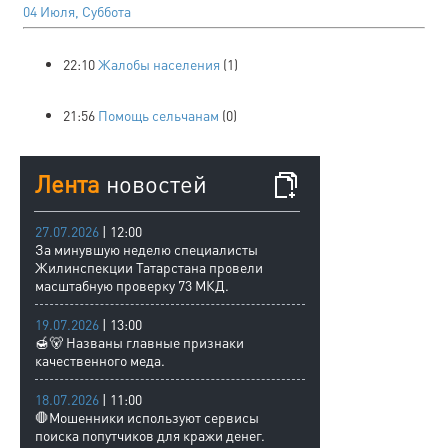
04 Июля, Суббота
22:10
Жалобы населения
(1)
21:56
Помощь сельчанам
(0)
Лента
новостей
27.07.2026
| 12:00
За минувшую неделю специалисты
Жилинспекции Татарстана провели
масштабную проверку 73 МКД.
19.07.2026
| 13:00
🍯🐻 Названы главные признаки
качественного меда.
18.07.2026
| 11:00
🛑Мошенники используют сервисы
поиска попутчиков для кражи денег.