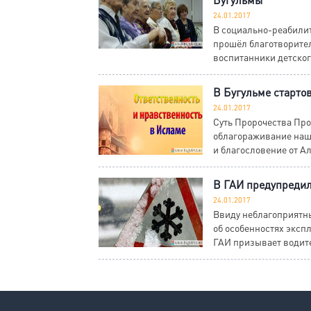
24.01.2017
В социально-реабили
прошёл благотворите
воспитанники детского
В Бугульме старто
24.01.2017
Суть Пророчества Про
облагораживание наши
и благословение от Ал
В ГАИ предупредил
24.01.2017
Ввиду неблагоприятн
об особенностях эксп
ГАИ призывает водите