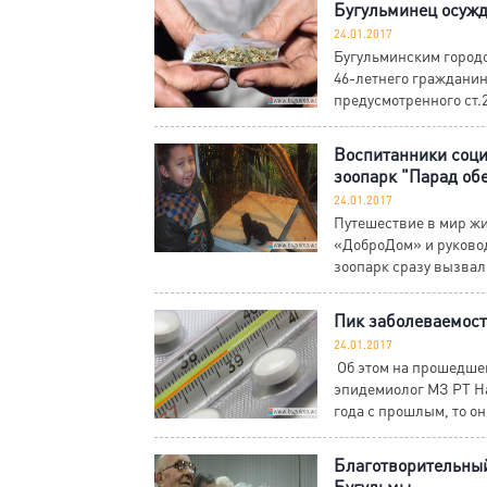
Бугульминец осужд
24.01.2017
Бугульминским городс
46-летнего гражданин
предусмотренного ст.2
Воспитанники соци
зоопарк "Парад об
24.01.2017
Путешествие в мир ж
«ДоброДом» и руково
зоопарк сразу вызвал 
Пик заболеваемост
24.01.2017
Об этом на прошедше
эпидемиолог МЗ РТ На
года с прошлым, то они
Благотворительный
Бугульмы