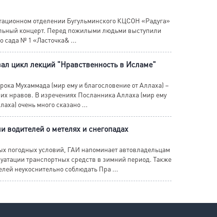
тационном отделении Бугульминского КЦСОН «Радуга»
льный концерт. Перед пожилыми людьми выступили
 сада № 1 «Ласточка& ...
вал цикл лекций "Нравственность в Исламе"
рока Мухаммада (мир ему и благословение от Аллаха) –
х нравов. В изречениях Посланника Аллаха (мир ему
лаха) очень много сказано ...
и водителей о метелях и снегопадах
ых погодных условий, ГАИ напоминает автовладельцам
луатации транспортных средств в зимний период. Также
лей неукоснительно соблюдать Пра ...