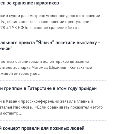
ен за хранение наркотиков
ким судом рассмотрено уголовное дело в отношении
 Б., обвинявшегося в совершении преступления,
28 ч.1 УК РФ (незаконное хранение без ц ...
ального приюта "Ялкын" посетили выставку -
езьян"
ивотных организовали волонтерское движение
дитель зоопарка Магомед Шехилов. Контактный
живой интерес у де ...
и гриппом в Татарстане в этом году пройден
й в Казани пресс-конференции заявила главный
талья Ивойлова. «Если сравнивать показатели этого
 остаютс ...
 концерт провели для пожилых людей