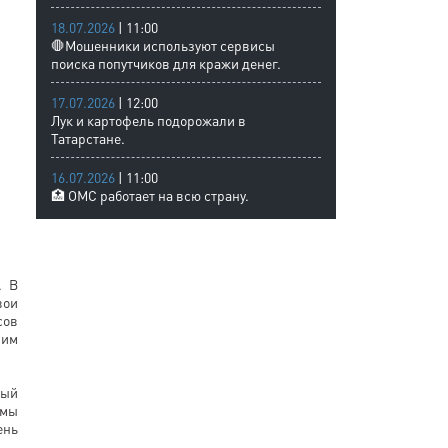
18.07.2026
| 11:00
🛑Мошенники используют сервисы
поиска попутчиков для кражи денег.
17.07.2026
| 12:00
Лук и картофель подорожали в
Татарстане.
16.07.2026
| 11:00
🏥 ОМС работает на всю страну.
. В
вои
сов
шим
рый
 мы
ень