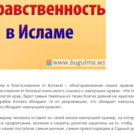
му и благословение от Аллаха) – облагораживание наших нравов
ословение от Аллаха) очень много сказано о наилучших нравах. «Не т
лагой нрав, будет самым тяжёлым из твоих благих деяний на чаше ве
абов Аллаха обладают те из уверовавших, кто обладает наилуч
кто обладает наилучшим нравом».
каждому человеку оставил из своей жизни наилучший пример, на кото
се предписания, веления и запреты религии нацелены на то, чтобы
ди наших поступков самым ценным, самым превосходящим в Судный д