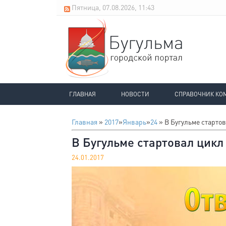
Пятница, 07.08.2026, 11:43
ГЛАВНАЯ
НОВОСТИ
СПРАВОЧНИК КО
Главная
»
2017
»
Январь
»
24
» В Бугульме старто
В Бугульме стартовал цикл
24.01.2017