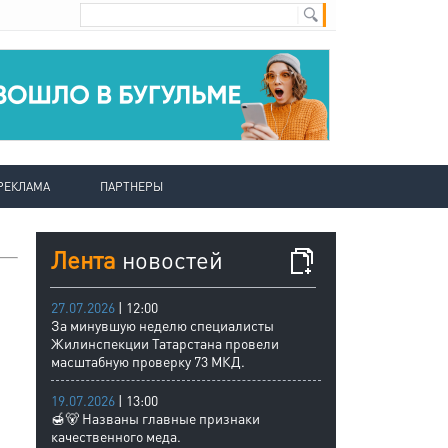
РЕКЛАМА
ПАРТНЕРЫ
Лента
новостей
27.07.2026
| 12:00
За минувшую неделю специалисты
Жилинспекции Татарстана провели
масштабную проверку 73 МКД.
19.07.2026
| 13:00
🍯🐻 Названы главные признаки
качественного меда.