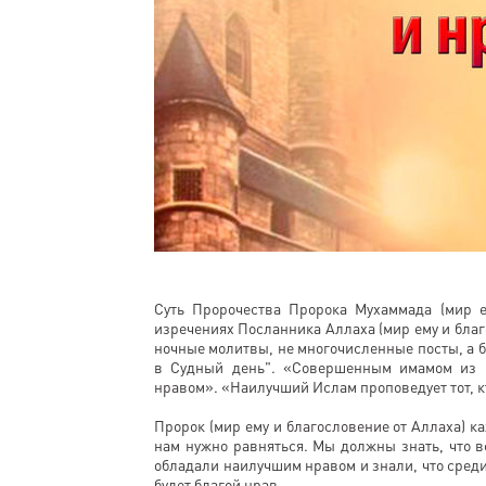
Суть Пророчества Пророка Мухаммада (мир е
изречениях Посланника Аллаха (мир ему и благ
ночные молитвы, не многочисленные посты, а б
в Судный день". «Совершенным имамом из р
нравом». «Наилучший Ислам проповедует тот, 
Пророк (мир ему и благословение от Аллаха) 
нам нужно равняться. Мы должны знать, что в
обладали наилучшим нравом и знали, что сре
будет благой нрав.