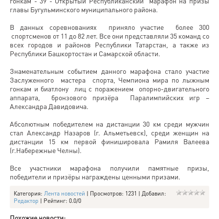
гонкам - 39 - Открытый Республиканский марафон на призы
главы Бугульминского муниципального района.
В данных соревнованиях приняло участие более 300
спортсменов от 11 до 82 лет. Все они представляли 35 команд со
всех городов и районов Республики Татарстан, а также из
Республики Башкортостан и Самарской области.
Знаменательным событием данного марафона стало участие
Заслуженного мастера спорта, Чемпиона мира по лыжным
гонкам и биатлону лиц с поражением опорно-двигательного
аппарата, бронзового призёра Паралимпийских игр –
Александра Давидовича.
Абсолютным победителем на дистанции 30 км среди мужчин
стал Александр Назаров (г. Альметьевск), среди женщин на
дистанции 15 км первой финишировала Рамиля Валеева
(г.Набережные Челны).
Все участники марафона получили памятные призы,
победители и призёры награждены ценными призами.
Категория
:
Лента новостей
|
Просмотров
: 1231 |
Добавил
:
Редактор
|
Рейтинг
:
0.0
/
0
Похожие новости: