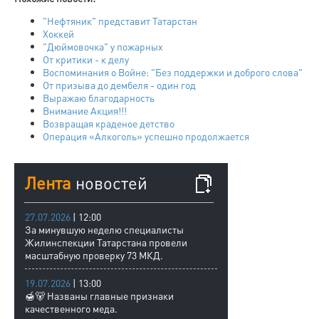
"Нефтяник" представит Татарстан
Хоккей
"Дюймовочка" у пожарных
От критики - к делу
Воспоминания о Войне: "Без поддержки и доброго слова"
От призыва до дембеля - один год
Выражаю благодарность
Внимание Акция!!!
Возвращая краденое детство
Операция «Алкоголь» успешно продолжается
Лента
новостей
27.07.2026
| 12:00
За минувшую неделю специалисты
Жилинспекции Татарстана провели
масштабную проверку 73 МКД.
19.07.2026
| 13:00
🍯🐻 Названы главные признаки
качественного меда.