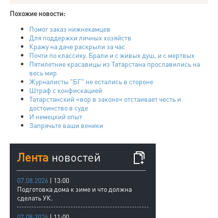
Похожие новости:
Помог заказ нижнекамцев
Для поддержки личных хозяйств
Кражу на даче раскрыли за час
Почти по классику. Брали и с живых душ, и с мертвых
Пятилетние красавицы из Татарстана прославились на
весь мир
Журналисты "БГ" не остались в стороне
Штраф с конфискацией
Татарстанский «вор в законе» отстаивает честь и
достоинство в суде
И немецкий опыт
Запрячьте ваши веники
Лента
новостей
07.08.2026
| 13:00
Подготовка дома к зиме и что должна
сделать УК.
07.08.2026
| 11:00