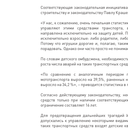
Соответствующая законодательная инициатива
строительству и законодательству Павлу Краше
«У нас, к сожалению, очень печальная статистик
управляют этими средствами транспорта, 
направлена исключительно на защиту детей. П
исключительно взрослые: либо родители, либо
Потому что игрушки дорогие и, полагаю, таки
порадовать. Однако они часто просто не понимаю
По словам детского омбудсмена, необходимост
роста числа аварий на таких транспортных сред
«По сравнению с аналогичным периодом п
мототранспорта выросло на 39,5%, раненных н
выросло на 34,2 %», – приводится статистика 
Согласно действующему законодательству, н
средств только при наличии соответствующих
ограничение составляет 16 лет.
Для предотвращения дальнейших трагедий И
допускались к управлению некоторыми видами
таких транспортных средств входят детские к