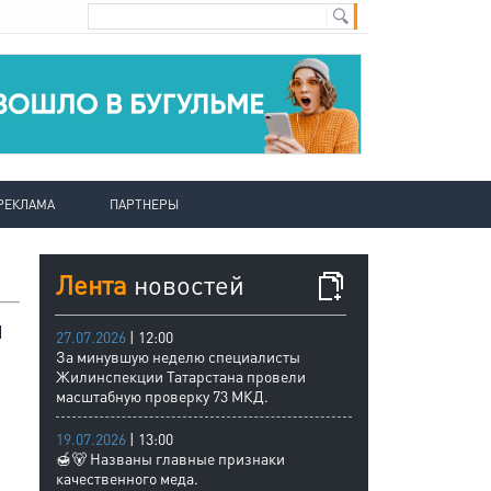
РЕКЛАМА
ПАРТНЕРЫ
Лента
новостей
и
27.07.2026
| 12:00
За минувшую неделю специалисты
Жилинспекции Татарстана провели
масштабную проверку 73 МКД.
19.07.2026
| 13:00
🍯🐻 Названы главные признаки
качественного меда.