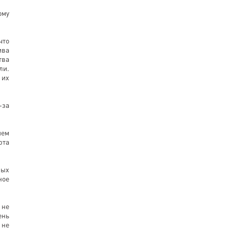
ому
что
ива
тва
ли.
 их
-за
ием
рта
ных
ное
 не
ень
 не