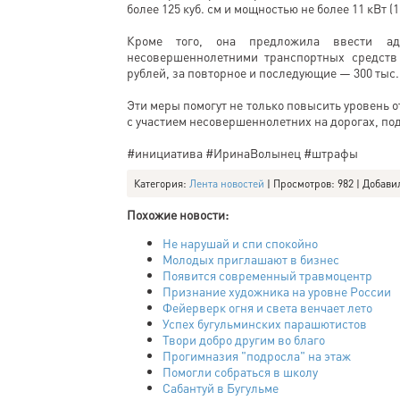
более 125 куб. см и мощностью не более 11 кВт (15
Кроме того, она предложила ввести адм
несовершеннолетними транспортных средств 
рублей, за повторное и последующие — 300 тыс
Эти меры помогут не только повысить уровень о
с участием несовершеннолетних на дорогах, по
#инициатива #ИринаВолынец #штрафы
Категория
:
Лента новостей
|
Просмотров
: 982 |
Добави
Похожие новости:
Не нарушай и спи спокойно
Молодых приглашают в бизнес
Появится современный травмоцентр
Признание художника на уровне России
Фейерверк огня и света венчает лето
Успех бугульминских парашютистов
Твори добро другим во благо
Прогимназия "подросла" на этаж
Помогли собраться в школу
Сабантуй в Бугульме