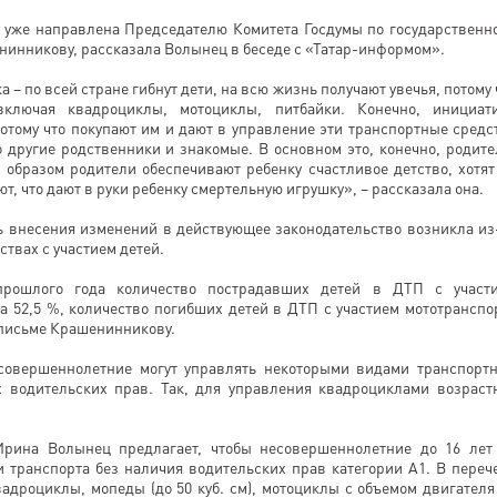
 уже направлена Председателю Комитета Госдумы по государственн
нинникову, рассказала Волынец в беседе с «Татар-информом».
а – по всей стране гибнут дети, на всю жизнь получают увечья, потому 
включая квадроциклы, мотоциклы, питбайки. Конечно, инициат
отому что покупают им и дают в управление эти транспортные средс
 другие родственники и знакомые. В основном это, конечно, родите
м образом родители обеспечивают ребенку счастливое детство, хотят
т, что дают в руки ребенку смертельную игрушку», – рассказала она.
ь внесения изменений в действующее законодательство возникла из
ствах с участием детей.
рошлого года количество пострадавших детей в ДТП с участ
а 52,5 %, количество погибших детей в ДТП с участием мототранспо
в письме Крашенинникову.
есовершеннолетние могут управлять некоторыми видами транспорт
 водительских прав. Так, для управления квадроциклами возраст
рина Волынец предлагает, чтобы несовершеннолетние до 16 лет
 транспорта без наличия водительских прав категории А1. В переч
вадроциклы, мопеды (до 50 куб. см), мотоциклы с объемом двигателя