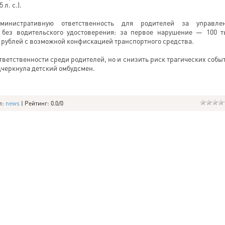
 л. с.).
инистративную ответственность для родителей за управле
без водительского удостоверения: за первое нарушение — 100 т
. рублей с возможной конфискацией транспортного средства.
тветственности среди родителей, но и снизить риск трагических собы
дчеркнула детский омбудсмен.
л
:
news
|
Рейтинг
:
0.0
/
0