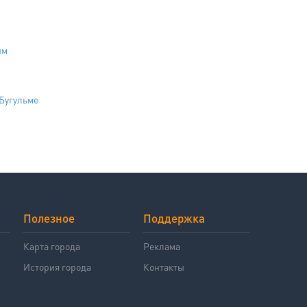
ым
Бугульме
Полезное
Поддержка
й
Карта города
Реклама
История города
Контакты