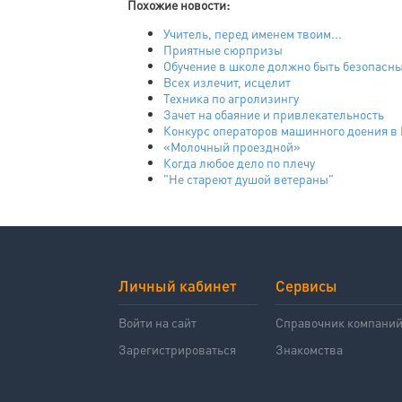
Похожие новости:
Учитель, перед именем твоим...
Приятные сюрпризы
Обучение в школе должно быть безопасн
Всех излечит, исцелит
Техника по агролизингу
Зачет на обаяние и привлекательность
Конкурс операторов машинного доения в 
«Молочный проездной»
Когда любое дело по плечу
"Не стареют душой ветераны"
Личный кабинет
Сервисы
Войти на сайт
Справочник компани
Зарегистрироваться
Знакомства