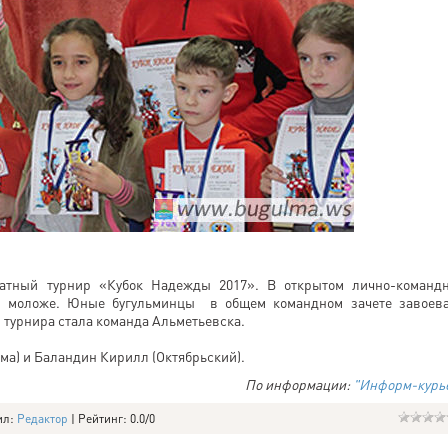
атный турнир «Кубок Надежды 2017». В открытом лично-команд
. и моложе. Юные бугульминцы в общем командном зачете завоев
 турнира стала команда Альметьевска.
ьма) и Баландин Кирилл (Октябрьский).
По информации:
"Информ-курь
ил
:
Редактор
|
Рейтинг
:
0.0
/
0