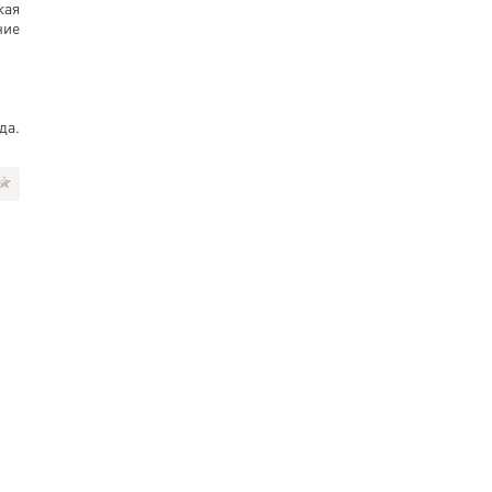
кая
ние
да.