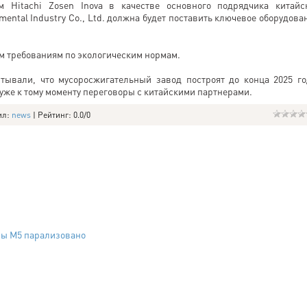
 Hitachi Zosen Inova в качестве основного подрядчика китайс
ental Industry Co., Ltd. должна будет поставить ключевое оборудова
м требованиям по экологическим нормам.
тывали, что мусоросжигательный завод построят до конца 2025 го
уже к тому моменту переговоры с китайскими партнерами.
ил
:
news
|
Рейтинг
:
0.0
/
0
сы М5 парализовано