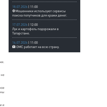
18.07.2026
| 11:00
🛑Мошенники используют сервисы
поиска попутчиков для кражи денег.
17.07.2026
| 12:00
Лук и картофель подорожали в
Татарстане.
16.07.2026
| 11:00
🏥 ОМС работает на всю страну.
ми.
 не
ное
ины
и и