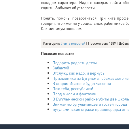
складом характера. Надо с каждым найти общ
ходить. Забывая об усталости.
Понять, помочь, позаботиться. Три кита проф
говорят, что именно у социальных работников б
Как минимум пополам.
Категория
:
Лента новостей
|
Просмотров
: 1689 |
Добав
Похожие новости:
Подарить радость детям
Сабантуй
Отслужу, как надо, и вернусь
Призывника из Бугульмы, сбежавшего из ч
В старом Исакове будет часовня
Пою тебя, республика!
Плод мысли и фантазии
В Бугульминском районе убиты две школ
Вниманию бугульминцев и гостей города
Бугульминские стражи правопорядка отчи