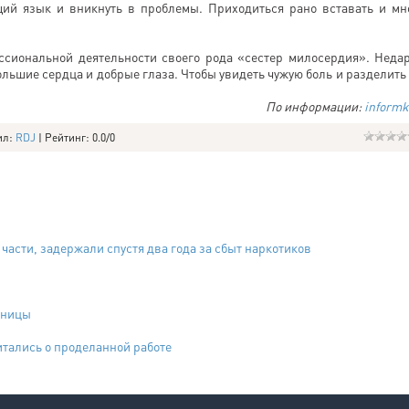
ий язык и вникнуть в проблемы. Приходиться рано вставать и мн
ессиональной деятельности своего рода «сестер милосердия». Неда
ольшие сердца и добрые глаза. Чтобы увидеть чужую боль и разделить 
По информации:
informk
ил
:
RDJ
|
Рейтинг
:
0.0
/
0
асти, задержали спустя два года за сбыт наркотиков
ьницы
тались о проделанной работе