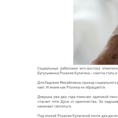
Социальные работники юго-востока отметил
Бугульминка Розалия Кулагина – смогла стать и
Для Евдокии Михайловны приход социального р
чает. И иначе как Розочка не обращается.
Девушка уже два года помогает одинокой пенси
спасает тетю Дусю от одиночества. За задуш
начинают светиться.
Под опекой Розалии Кулагиной почти два деся