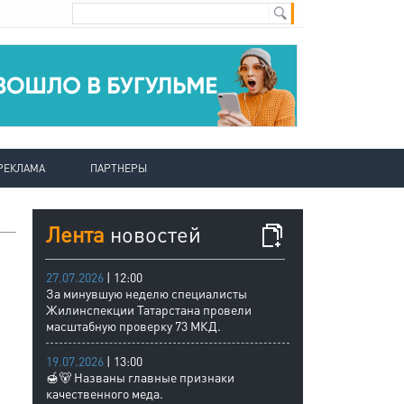
РЕКЛАМА
ПАРТНЕРЫ
Лента
новостей
27.07.2026
| 12:00
За минувшую неделю специалисты
Жилинспекции Татарстана провели
масштабную проверку 73 МКД.
19.07.2026
| 13:00
🍯🐻 Названы главные признаки
качественного меда.