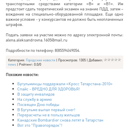
транспортными средствами категории «В» и «В1». Им
предстоит сдать теоретический экзамен на знание ПДД, затем –
вождение на специально-оборудованной площадке. Еще одно
важное условие - у конкурсантов не должно быть неоплаченных
штрафов.
Подать заявки на участие можно по адресу электронной почты:
alena.aleksandrovna.1605@mail.ru
Подробности по телефону: 8(85594)49054.
Категория
:
Городские новости
|
Просмотров
: 1305 |
Добавил
:
news
|
Рейтинг
:
0.0
/
0
Похожие новости:
Бугульминцы поддержали «Кросс Татарстана-2010»
Спайс - ВРЕДНО ДЛЯ ЗДОРОВЬЯ!
В защиту инвалидов
На службу в армию
Посвящен Дню победы
В Бугульме выпал первый снег!
Перерасчеты не в пользу жильцов
Канадские Bombardier снова летят в Татарстан
Вот это "Правопорядок"!