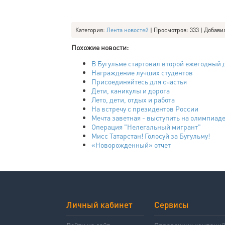
Категория
:
Лента новостей
|
Просмотров
: 333 |
Добави
Похожие новости:
В Бугульме стартовал второй ежегодный 
Награждение лучших студентов
Присоединяйтесь для счастья
Дети, каникулы и дорога
Лето, дети, отдых и работа
На встречу с президентов России
Мечта заветная - выступить на олимпиад
Операция "Нелегальный мигрант"
Мисс Татарстан! Голосуй за Бугульму!
«Новорожденный» отчет
Личный кабинет
Сервисы