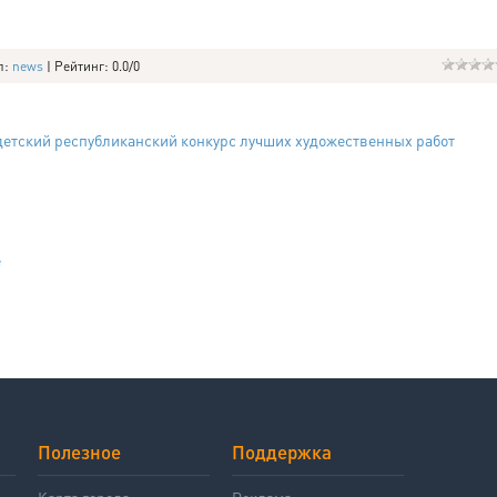
л
:
news
|
Рейтинг
:
0.0
/
0
детский республиканский конкурс лучших художественных работ
е
Полезное
Поддержка