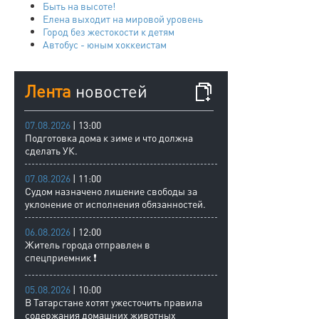
Быть на высоте!
Елена выходит на мировой уровень
Город без жестокости к детям
Автобус - юным хоккеистам
Лента
новостей
07.08.2026
| 13:00
Подготовка дома к зиме и что должна
сделать УК.
07.08.2026
| 11:00
Судом назначено лишение свободы за
уклонение от исполнения обязанностей.
06.08.2026
| 12:00
Житель города отправлен в
спецприемник ❗
05.08.2026
| 10:00
В Татарстане хотят ужесточить правила
содержания домашних животных