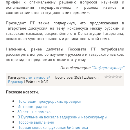
придём к оптимальному решению вопросов изучения и
использования государственных и родных языков в
соответствии с конституционными нормами».
Президент РТ также подчеркнул, что продолжающая в
Татарстане дискуссия на тему консенсуса между русским и
татарским языками, закреплённого в Конституции Татарстана,
показывает чувствительность и деликатность этой темы.
Напомним, ранее депутаты Госсовета РТ потребовали
рассмотреть вопрос об изучении русского и татарского языков,
но президент предложил отложить эту тему.
По информации:
"Информ-курьер"
Категория
:
Лента новостей
|
Просмотров
: 2532 |
Добавил
:
Редактор
|
Рейтинг
:
0.0
/
0
Похожие новости:
По следам прокурорских проверок
Интернет радио
80 лет – не помеха
В Бугульме на вокзале задержаны наркокурьеры
Пособие выплачено
Первая сельская духовная библиотека