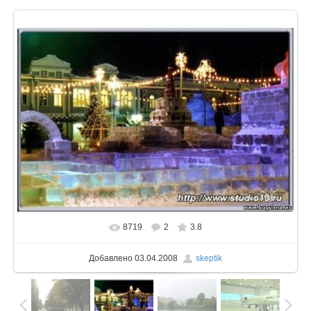
8719
2
3.8
В реальном размере
640x427
/ 56.0Kb
Добавлено
03.04.2008
skeptik