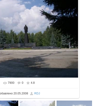
7900
0
4.8
 реальном размере
604x453
/ 52.7Kb
обавлено
20.05.2008
RDJ