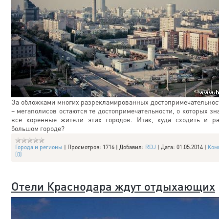
За обложками многих разрекламированных достопримечательнос
– мегаполисов остаются те достопримечательности, о которых зн
все коренные жители этих городов. Итак, куда сходить и р
большом городе?
Города и регионы
|
Просмотров:
1716
|
Добавил:
RDJ
|
Дата:
01.05.2014
|
Ком
(0)
Отели Краснодара ждут отдыхающих