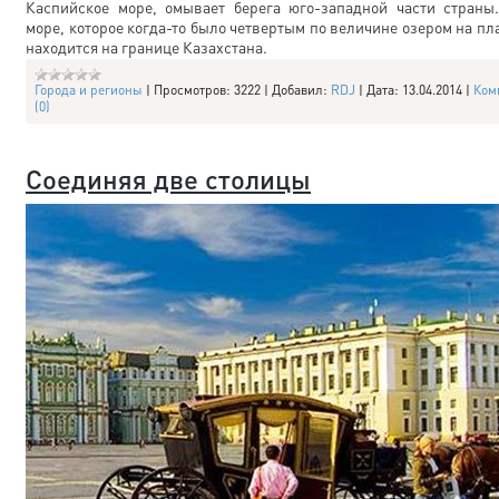
Каспийское море, омывает берега юго-западной части страны
море, которое когда-то было четвертым по величине озером на пл
находится на границе Казахстана.
Города и регионы
|
Просмотров:
3222
|
Добавил:
RDJ
|
Дата:
13.04.2014
|
Ком
(0)
Соединяя две столицы