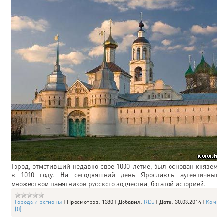
Город, отметивший недавно свое 1000-летие, был основан князе
в 1010 году. На сегодняшний день Ярославль аутентичны
множеством памятников русского зодчества, богатой историей.
Города и регионы
|
Просмотров:
1380
|
Добавил:
RDJ
|
Дата:
30.03.2014
|
Ком
(0)