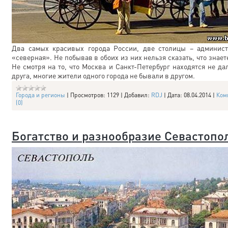
Два самых красивых города России, две столицы – админист
«северная». Не побывав в обоих из них нельзя сказать, что знаете
Не смотря на то, что Москва и Санкт-Петербург находятся не дал
друга, многие жители одного города не бывали в другом.
Города и регионы
|
Просмотров:
1129
|
Добавил:
RDJ
|
Дата:
08.04.2014
|
Ком
(0)
Богатство и разнообразие Севастопо