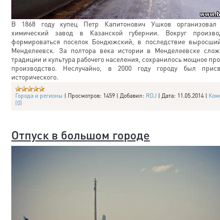
В 1868 году купец Петр Капитонович Ушков организовал
химический завод в Казанской губернии. Вокруг произво
формироваться поселок Бондюжский, в последствие выросший
Менделеевск. За полтора века истории в Менделеевске слож
традиции и культура рабочего населения, сохранилось мощное п
производство. Неслучайно, в 2000 году городу был присв
исторического.
Города и регионы
|
Просмотров:
1459
|
Добавил:
RDJ
|
Дата:
11.05.2014
|
Ком
(0)
Отпуск в большом городе