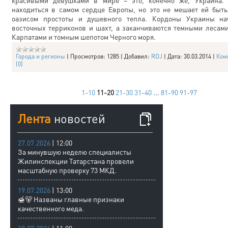
красивыми девушками в мире – это, конечно же, Украина. 
находиться в самом сердце Европы, но это не мешает ей быт
оазисом простоты и душевного тепла. Кордоны Украины на
восточных терриконов и шахт, а заканчиваются темными лесам
Карпатами и томным шепотом Черного моря.
Города и регионы
|
Просмотров:
1285
|
Добавил:
RDJ
|
Дата:
30.03.2014
|
Ком
(0)
1-10
11-20
21-30
31-40
...
81-90
91-97
Лента
новостей
27.07.2026
| 12:00
За минувшую неделю специалисты
Жилинспекции Татарстана провели
масштабную проверку 73 МКД.
19.07.2026
| 13:00
🍯🐻 Названы главные признаки
качественного меда.