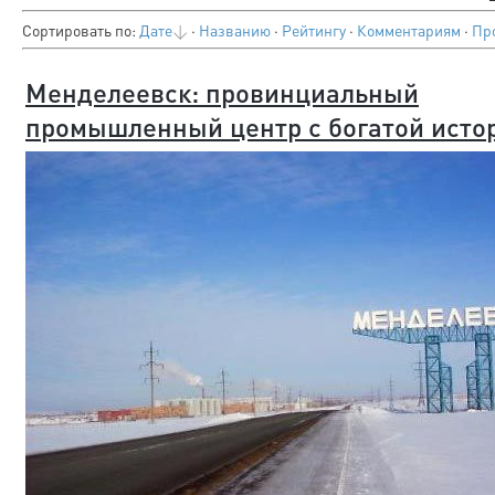
Сортировать по
:
Дате
·
Названию
·
Рейтингу
·
Комментариям
·
Пр
Менделеевск: провинциальный
промышленный центр с богатой исто