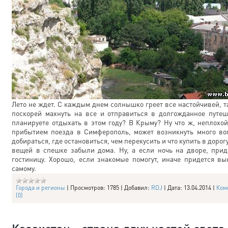
Лето не ждет. С каждым днем солнышко греет все настойчивей, та
поскорей махнуть на все и отправиться в долгожданное путеш
планируете отдыхать в этом году? В Крыму? Ну что ж, неплохой
прибытием поезда в Симферополь, может возникнуть много во
добираться, где остановиться, чем перекусить и что купить в дорогу
вещей в спешке забыли дома. Ну, а если ночь на дворе, прид
гостиницу. Хорошо, если знакомые помогут, иначе придется вы
самому.
Города и регионы
|
Просмотров:
1785
|
Добавил:
RDJ
|
Дата:
13.04.2014
|
Ком
(0)