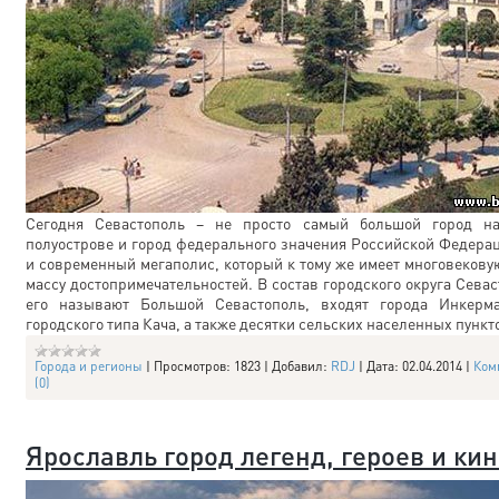
Сегодня Севастополь – не просто самый большой город н
полуострове и город федерального значения Российской Федерац
и современный мегаполис, который к тому же имеет многовекову
массу достопримечательностей. В состав городского округа Севас
его называют Большой Севастополь, входят города Инкерма
городского типа Кача, а также десятки сельских населенных пункт
Города и регионы
|
Просмотров:
1823
|
Добавил:
RDJ
|
Дата:
02.04.2014
|
Ком
(0)
Ярославль город легенд, героев и ки