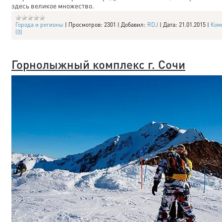
здесь великое множество.
Города и регионы
|
Просмотров:
2301
|
Добавил:
RDJ
|
Дата:
21.01.2015
|
Ком
(0)
Горнолыжный комплекс г. Сочи