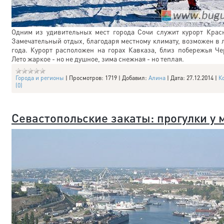
Одним из удивительных мест города Сочи служит курорт Крас
Замечательный отдых, благодаря местному климату, возможен в 
года. Курорт расположен на горах Кавказа, близ побережья Че
Лето жаркое - но не душное, зима снежная - но теплая.
Города и регионы
|
Просмотров:
1719
|
Добавил:
Алина
|
Дата:
27.12.2014
|
К
(0)
Севастопольские закаты: прогулки у 