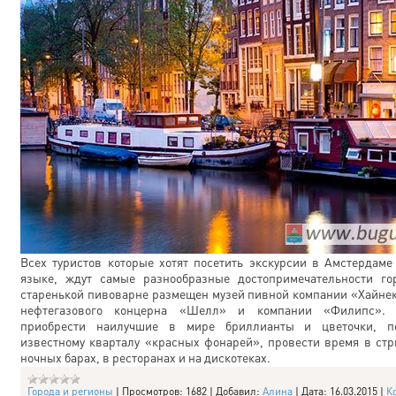
Всех туристов которые хотят посетить экскурсии в Амстердаме
языке, ждут самые разнообразные достопримечательности го
старенькой пивоварне размещен музей пивной компании «Хайне
нефтегазового концерна «Шелл» и компании «Филипс». 
приобрести наилучшие в мире бриллианты и цветочки, п
известному кварталу «красных фонарей», провести время в стр
ночных барах, в ресторанах и на дискотеках.
Города и регионы
|
Просмотров:
1682
|
Добавил:
Алина
|
Дата:
16.03.2015
|
К