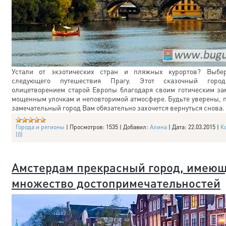
Устали от экзотических стран и пляжных курортов? Выбе
следующего путешествия Прагу. Этот сказочный город
олицетворением старой Европы благодаря своим готическим за
мощенным улочкам и неповторимой атмосфере. Будьте уверены, п
замечательный город Вам обязательно захочется вернуться снова.
Города и регионы
|
Просмотров:
1535
|
Добавил:
Алина
|
Дата:
22.03.2015
|
К
(0)
Амстердам прекрасный город, имею
множество достопримечательностей