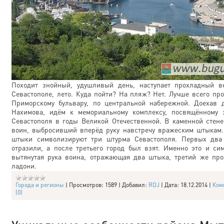
Походит знойный, удушливый день, наступает прохладный в
Севастополе, лето. Куда пойти? На пляж? Нет. Лучше всего про
Приморскому бульвару, по центральной набережной. Доехав 
Нахимова, идём к мемориальному комплексу, посвящённому 
Севастополя в годы Великой Отечественной. В каменной стен
воин, выбросивший вперёд руку навстречу вражеским штыкам
штыки символизируют три штурма Севастополя. Первых два
отразили, а после третьего город был взят. Именно это и си
вытянутая рука воина, отражающая два штыка, третий же пр
ладони.
Города и регионы
|
Просмотров:
1589
|
Добавил:
RDJ
|
Дата:
18.12.2014
|
Ком
(0)