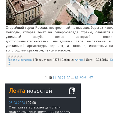
Старейший город России, построенный на высоких берегах изви
Вологды, которая течёт на северо-западе страны, славится 
уходящей вглубь веков историей, восхити
достопримечательностями, нашедшими своё выражение в
уникальной архитектуры зданиях, и, конечно, известным н
вологодским кружевом, льном и маслом.
Города и регионы
|
Просмотров:
1875
|
Добавил:
Алина
|
Дата:
10.08.2014
|
К
(0)
1-10
11-20
21-30
...
81-90
91-97
Лента
новостей
08.08.2026
| 09:00
С начала августа жильцам стали
приходить новые квитанции на оплату