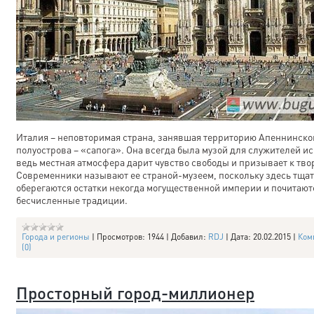
Италия – неповторимая страна, занявшая территорию Апеннинско
полуострова – «сапога». Она всегда была музой для служителей ис
ведь местная атмосфера дарит чувство свободы и призывает к тво
Современники называют ее страной-музеем, поскольку здесь тща
оберегаются остатки некогда могущественной империи и почитают
бесчисленные традиции.
Города и регионы
|
Просмотров:
1944
|
Добавил:
RDJ
|
Дата:
20.02.2015
|
Ком
(0)
Просторный город-миллионер