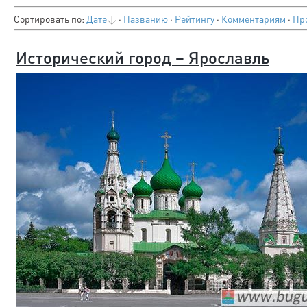
Сортировать по
:
Дате
·
Названию
·
Рейтингу
·
Комментариям
·
Пр
Исторический город – Ярославль