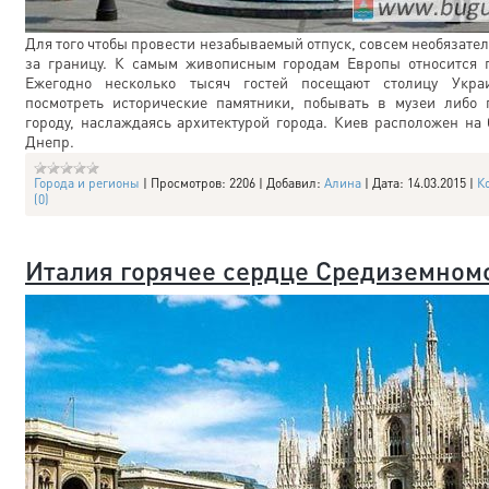
Для того чтобы провести незабываемый отпуск, совсем необязател
за границу. К самым живописным городам Европы относится 
Ежегодно несколько тысяч гостей посещают столицу Укра
посмотреть исторические памятники, побывать в музеи либо 
городу, наслаждаясь архитектурой города. Киев расположен на 
Днепр.
Города и регионы
|
Просмотров:
2206
|
Добавил:
Алина
|
Дата:
14.03.2015
|
К
(0)
Италия горячее сердце Средиземном