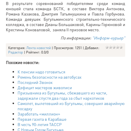
В результате соревнований победителями среди команд
юношей стала команда БСТК, в составе Виктора Антонова,
Романа Казакова, Дмитрия Татьянушкина и Павла Горбунова.
Команда девушек Бугульминского строительно-технического
колледжа, в составе Дианы Большаковой, Карины Горюновой и
Крестины Коноваловой, заняла II призовое место.
По информации:
"Информ-курьер"
Категория
:
Лента новостей
|
Просмотров
: 1251 |
Добавил
:
Редактор
|
Рейтинг
:
0.0
/
0
Похожие новости:
К пенсии надо готовиться
Ремень безопасности на автобусах
Последний Звонок
Дефицит мастеров живописи
Призывника из Бугульмы, сбежавшего из части,
задержали спустя два года за сбыт наркотиков
Самолет, вылетевший из Бугульмы, совершил аварийную
посадку
Заработать «миллион»
Первая газета в Карабаше
В честь 90-летия ТАССР
С Новым Годом Бугульма