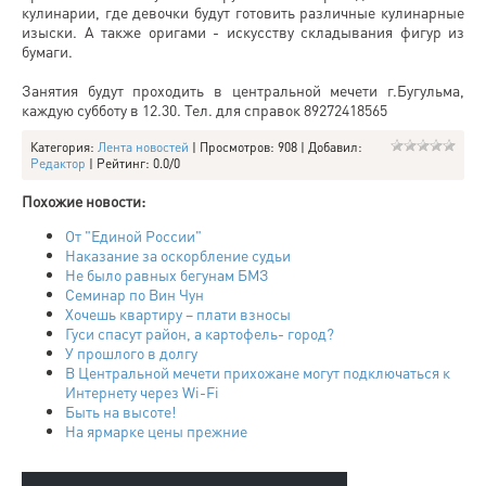
кулинарии, где девочки будут готовить различные кулинарные
изыски. А также оригами - искусству складывания фигур из
бумаги.
Занятия будут проходить в центральной мечети г.Бугульма,
каждую субботу в 12.30. Тел. для справок 89272418565
Категория
:
Лента новостей
|
Просмотров
: 908 |
Добавил
:
Редактор
|
Рейтинг
:
0.0
/
0
Похожие новости:
От "Единой России"
Наказание за оскорбление судьи
Не было равных бегунам БМЗ
Семинар по Вин Чун
Хочешь квартиру – плати взносы
Гуси спасут район, а картофель- город?
У прошлого в долгу
В Центральной мечети прихожане могут подключаться к
Интернету через Wi-Fi
Быть на высоте!
На ярмарке цены прежние